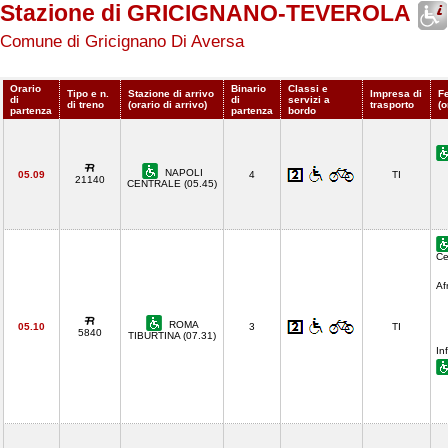
Stazione di GRICIGNANO-TEVEROLA
Comune di Gricignano Di Aversa
Orario
Binario
Classi e
Tipo e n.
Stazione di arrivo
Impresa di
F
di
di
servizi a
di treno
(orario di arrivo)
trasporto
(o
partenza
partenza
bordo
NAPOLI
05.09
4
TI
21140
CENTRALE (05.45)
Ce
Af
ROMA
05.10
3
TI
5840
TIBURTINA (07.31)
In