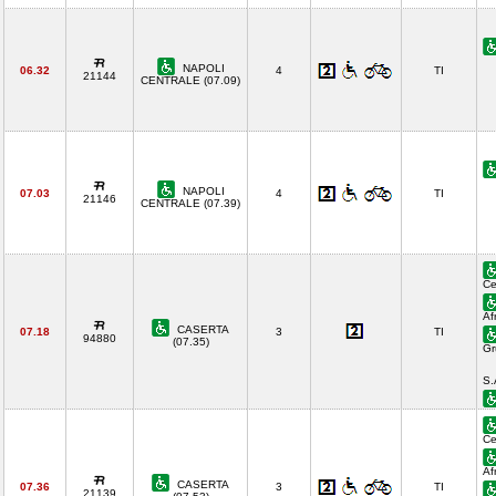
NAPOLI
06.32
4
TI
21144
CENTRALE (07.09)
NAPOLI
07.03
4
TI
21146
CENTRALE (07.39)
Ce
Af
CASERTA
07.18
3
TI
94880
(07.35)
Gr
S.
Ce
Af
CASERTA
07.36
3
TI
21139