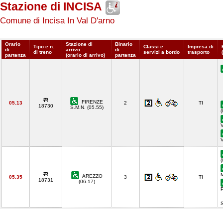
Stazione di INCISA
Comune di Incisa In Val D'arno
Orario
Stazione di
Binario
Tipo e n.
Classi e
Impresa di
di
arrivo
di
di treno
servizi a bordo
trasporto
partenza
(orario di arrivo)
partenza
FIRENZE
05.13
2
TI
18730
S.M.N. (05.55)
(
V
(
M
AREZZO
05.35
3
TI
18731
(06.17)
P
S