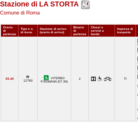
Stazione di LA STORTA
Comune di Roma
Orario
Binario
Classi e
Tipo e n.
Stazione di arrivo
Impresa di
di
di
servizi a
di treno
(orario di arrivo)
trasporto
partenza
partenza
bordo
VITERBO
05.40
2
TI
12780
P.ROMANA (07.39)