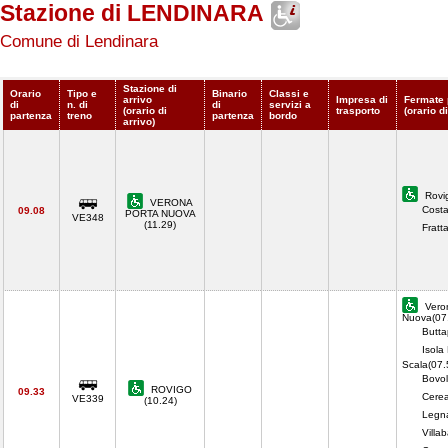
Stazione di LENDINARA
Comune di Lendinara
Stazione di
Orario
Tipo e
Binario
Classi e
arrivo
Impresa di
Fermate 
di
n. di
di
servizi a
(orario di
trasporto
(orario d
partenza
treno
partenza
bordo
arrivo)
Rovi
VERONA
Costa
09.08
PORTA NUOVA
VE348
(11.29)
Fratt
Vero
Nuova(07
Butta
Isola
Scala(07.
Bovol
ROVIGO
09.33
Cerea
VE339
(10.24)
Legn
Villa