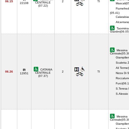
06.15
2
TI
CENTRALE
22108
Mascali(0
(07.22)
Fiumefred
(05.41)
Calatabia
Alcantara
Taormina
Giardini(06.0
Messina
Centrale(05.3
Giampilier
Scaletta 
Ali Terme
CATANIA
06.26
2
TI
CENTRALE
Nizza Di S
12951
(07.37)
Roccalum
Furci(06.1
S.Teresa 
S.Alessio
Messina
Centrale(05.3
Giampilier
Scaletta 