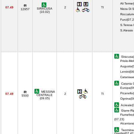
Ali Terme
07.49
2
TI
SIRACUSA
Nizza Di S
12957
(10.02)
Roccalum
Furci(07.2
S.Teresa 
S.Alessio
Siracusa(
Priolo-Meli
Augusta(
Lentini(06
Cataniaae
Catania C
Europa(0
MESSINA
Picanello
07.49
2
TI
CENTRALE
5500
(09.05)
Ognina(0
Acireale(
Giarre-Ri
Fiumefred
(07.23)
Alcantara
Taormina
Giardini(07.4