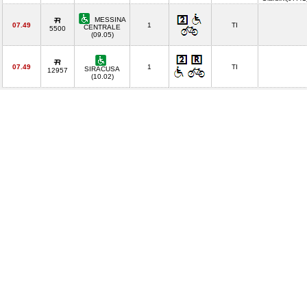
MESSINA
07.49
1
TI
CENTRALE
5500
(09.05)
07.49
1
TI
SIRACUSA
12957
(10.02)