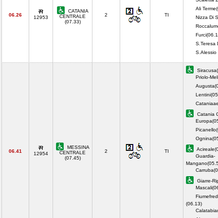
Ali Terme
CATANIA
06.26
2
TI
CENTRALE
12953
Nizza Di S
(07.33)
Roccalum
Furci(06.1
S.Teresa 
S.Alessio
Siracusa(
Priolo-Meli
Augusta(
Lentini(05
Cataniaae
Catania C
Europa(0
Picanello
Ognina(0
MESSINA
Acireale(
06.41
2
TI
CENTRALE
12954
Guardia-
(07.45)
Mangano(05.5
Carruba(0
Giarre-Ri
Mascali(0
Fiumefred
(06.13)
Calatabia