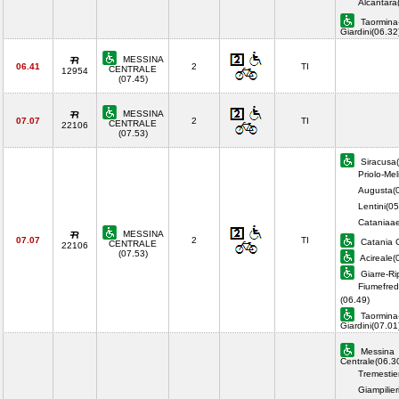
Alcantara
Taormina
Giardini(06.3
MESSINA
06.41
2
TI
CENTRALE
12954
(07.45)
MESSINA
07.07
2
TI
CENTRALE
22106
(07.53)
Siracusa(
Priolo-Meli
Augusta(
Lentini(05
Cataniaae
MESSINA
07.07
2
TI
Catania C
CENTRALE
22106
(07.53)
Acireale(
Giarre-Ri
Fiumefred
(06.49)
Taormina
Giardini(07.0
Messina
Centrale(06.3
Tremestie
Giampilier