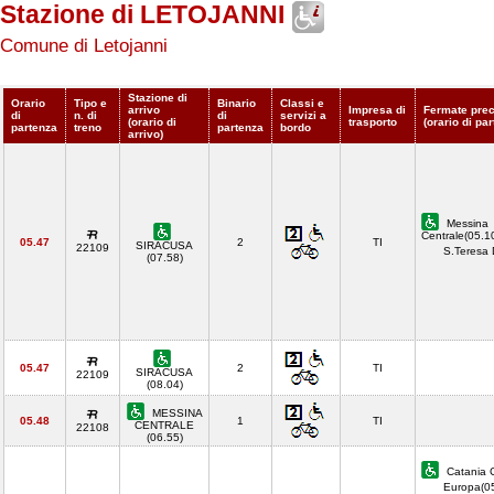
Stazione di LETOJANNI
Comune di Letojanni
Stazione di
Orario
Tipo e
Binario
Classi e
arrivo
Impresa di
Fermate prec
di
n. di
di
servizi a
(orario di
trasporto
(orario di pa
partenza
treno
partenza
bordo
arrivo)
Messina
Centrale(05.1
05.47
2
TI
SIRACUSA
22109
S.Teresa 
(07.58)
05.47
2
TI
SIRACUSA
22109
(08.04)
MESSINA
05.48
1
TI
CENTRALE
22108
(06.55)
Catania C
Europa(0