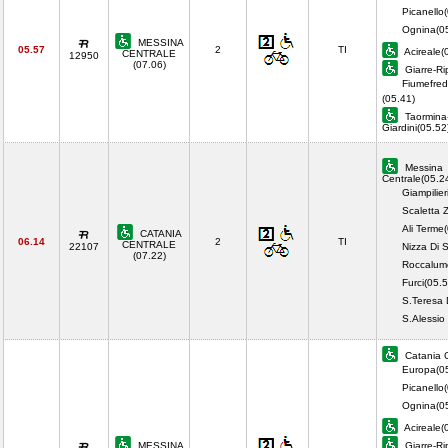
Picanello
Ognina(05
MESSINA
05.57
2
TI
Acireale(
CENTRALE
12950
(07.06)
Giarre-Ri
Fiumefred
(05.41)
Taormina
Giardini(05.5
Messina
Centrale(05.2
Giampilier
Scaletta 
Ali Terme
CATANIA
06.14
2
TI
CENTRALE
22107
Nizza Di S
(07.22)
Roccalum
Furci(05.5
S.Teresa 
S.Alessio
Catania C
Europa(0
Picanello
Ognina(0
Acireale(
MESSINA
Giarre-Ri