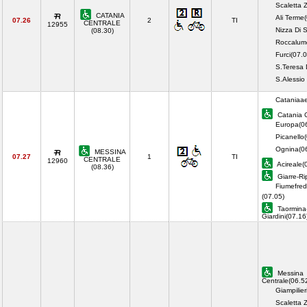
Scaletta 
CATANIA
Ali Terme
07.26
2
TI
CENTRALE
12955
Nizza Di S
(08.30)
Roccalum
Furci(07.0
S.Teresa 
S.Alessio
Cataniaae
Catania C
Europa(0
Picanello
Ognina(0
MESSINA
07.27
1
TI
CENTRALE
12960
Acireale(
(08.36)
Giarre-Ri
Fiumefred
(07.05)
Taormina
Giardini(07.1
Messina
Centrale(06.5
Giampilier
Scaletta 