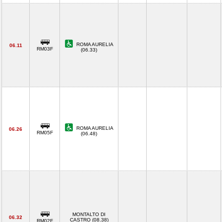
ROMA AURELIA
06.11
RM03F
(06.33)
ROMA AURELIA
06.26
RM05F
(06.48)
MONTALTO DI
06.32
CASTRO (08.38)
RM02F