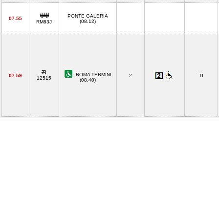
PONTE GALERIA
07.55
(08.12)
RM83J
ROMA TERMINI
07.59
2
TI
12515
(08.40)