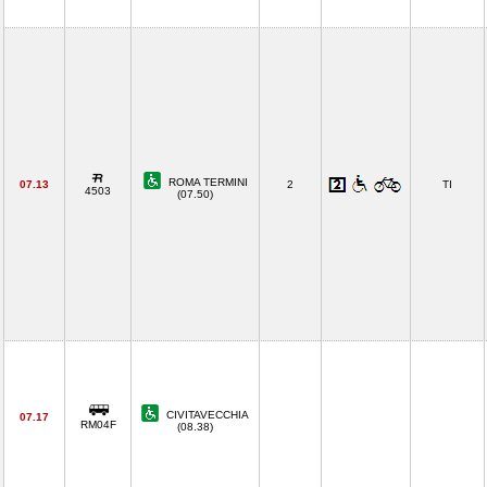
ROMA TERMINI
07.13
2
TI
4503
(07.50)
CIVITAVECCHIA
07.17
RM04F
(08.38)