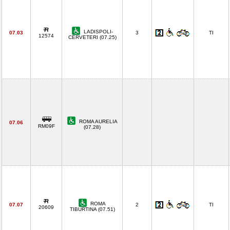
LADISPOLI-
07.03
3
TI
12574
CERVETERI (07.25)
ROMA AURELIA
07.06
RM09F
(07.28)
ROMA
07.07
2
TI
20609
TIBURTINA (07.51)