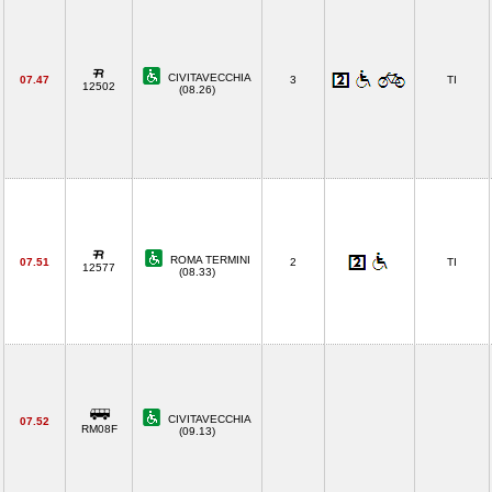
CIVITAVECCHIA
07.47
3
TI
12502
(08.26)
ROMA TERMINI
07.51
2
TI
12577
(08.33)
CIVITAVECCHIA
07.52
RM08F
(09.13)