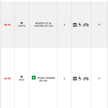
MONTALTO DI
06.01
3
TI
12570
CASTRO (07.20)
ROMA TERMINI
06.06
2
TI
4501
(06.48)