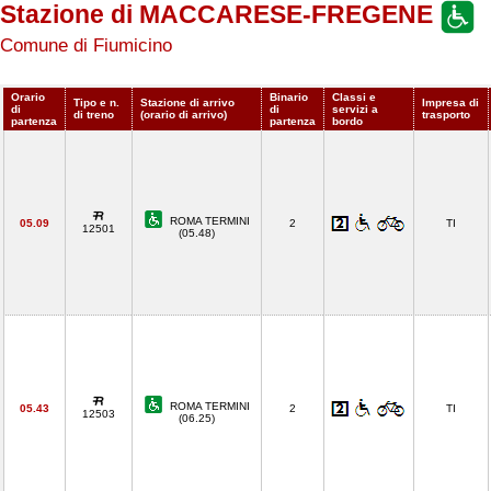
Stazione di MACCARESE-FREGENE
Comune di Fiumicino
Orario
Binario
Classi e
Tipo e n.
Stazione di arrivo
Impresa di
di
di
servizi a
di treno
(orario di arrivo)
trasporto
partenza
partenza
bordo
ROMA TERMINI
05.09
2
TI
12501
(05.48)
ROMA TERMINI
05.43
2
TI
12503
(06.25)