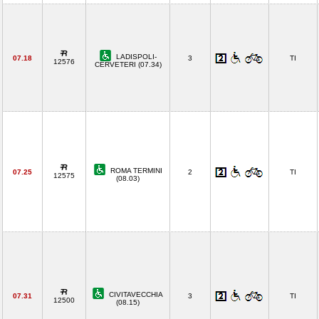
LADISPOLI-
07.18
3
TI
12576
CERVETERI (07.34)
ROMA TERMINI
07.25
2
TI
12575
(08.03)
CIVITAVECCHIA
07.31
3
TI
12500
(08.15)