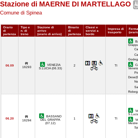
Stazione di MAERNE DI MARTELLAGO
Comune di Spinea
Orario
Tipo e
Stazione di
Binario
Classi e
Impresa di
Ferma
di
n. di
arrivo
di
servizi a
trasporto
(orari
partenza
treno
(orario di arrivo)
partenza
bordo
Ba
Grappa
Ca
Ca
Godeg
VENEZIA
Ca
06.09
2
TI
16293
S.LUCIA (06.33)
Veneto
Pi
Dese(0
No
Sa
Robeg
Ve
S.Luci
BASSANO
06.20
1
TI
DEL GRAPPA
Ve
16294
(07.12)
Mestre
Sp