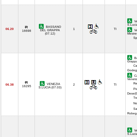
Ve
S.Luci
BASSANO
06.20
1
TI
DEL GRAPPA
Ve
16698
(07.12)
Mestre
Sp
Ba
Grappa
Ca
Godeg
Ca
Veneto
Re
VENEZIA
06.38
2
TI
16295
S.LUCIA (07.03)
Pi
Dese(0
Tr
No
Sa
Robeg
Ve
S.Luci