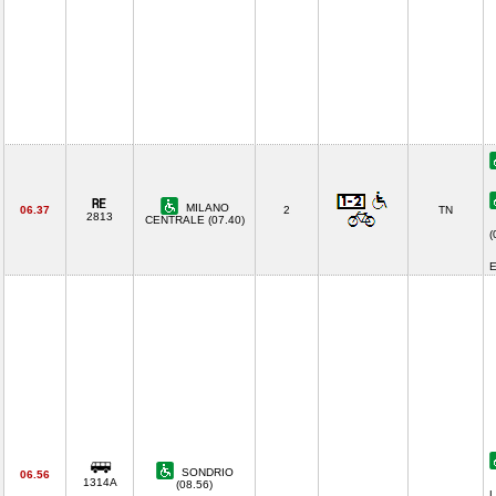
MILANO
06.37
2
TN
2813
CENTRALE (07.40)
(
E
SONDRIO
06.56
1314A
(08.56)
L