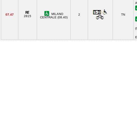
A
MILANO
07.47
2
TN
2815
CENTRALE (08.40)
(
E