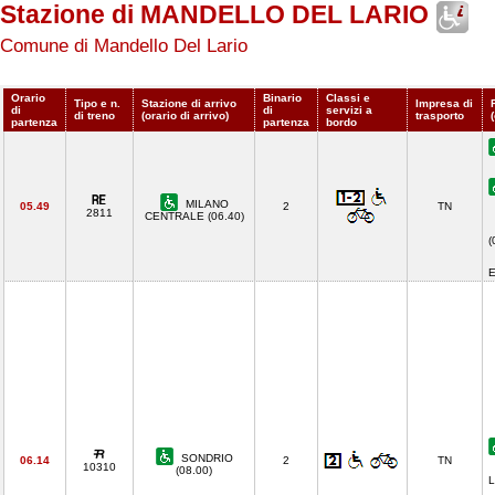
Stazione di MANDELLO DEL LARIO
Comune di Mandello Del Lario
Orario
Binario
Classi e
Tipo e n.
Stazione di arrivo
Impresa di
di
di
servizi a
di treno
(orario di arrivo)
trasporto
partenza
partenza
bordo
MILANO
05.49
2
TN
2811
CENTRALE (06.40)
(
E
SONDRIO
06.14
2
TN
10310
(08.00)
L