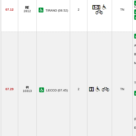
C
07.12
2
TN
TIRANO (08.52)
2812
A
B
M
T
07.29
2
TN
LECCO (07.45)
10313
(
E