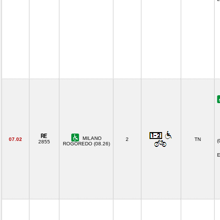
MILANO
07.02
2
TN
(
2855
ROGOREDO (08.26)
E