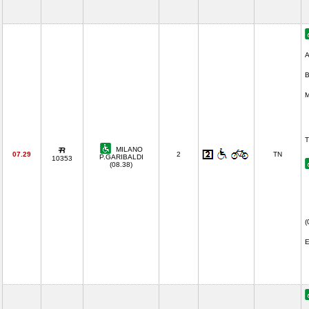
A
B
M
T
MILANO
07.29
2
TN
P.GARIBALDI
10353
(08.38)
(
E