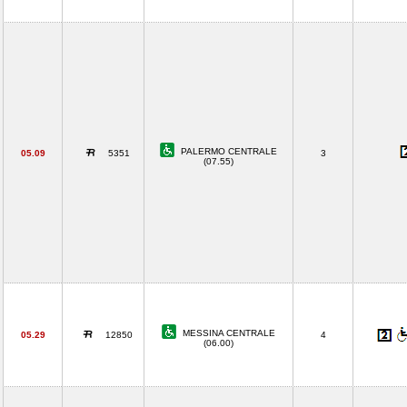
PALERMO CENTRALE
05.09
5351
3
(07.55)
MESSINA CENTRALE
05.29
12850
4
(06.00)