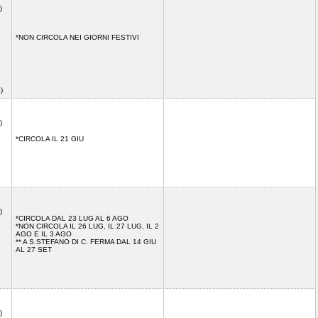
)
*NON CIRCOLA NEI GIORNI FESTIVI
8)
)
*CIRCOLA IL 21 GIU
)
*CIRCOLA DAL 23 LUG AL 6 AGO
*NON CIRCOLA IL 26 LUG, IL 27 LUG, IL 2
AGO E IL 3 AGO
** A S.STEFANO DI C. FERMA DAL 14 GIU
AL 27 SET
)