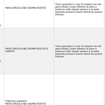
Treno garantito in caso di sciopero nei soli
giorni feriali.L'orario effettivo di arrivo e
*NON CIRCOLA NEI GIORNI FESTIVI
partenza nelle singole stazioni e la tratta
garantita possono essere diversi da quanto
indicato.
5)
Treno garantito in caso di sciopero nei soli
*NON CIRCOLA NEI GIORNI FESTIVI E
giorni feriali.L'orario effettivo di arrivo e
SABATO
partenza nelle singole stazioni e la tratta
garantita possono essere diversi da quanto
indicato.
56)
*CIRCOLA SABATO
*NON CIRCOLA NEI GIORNI FESTIVI