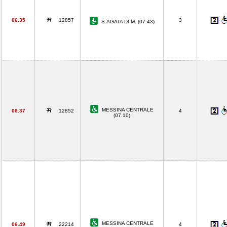
06.35
12857
3
S.AGATA DI M. (07.43)
MESSINA CENTRALE
06.37
12852
4
(07.10)
MESSINA CENTRALE
06.49
22214
4