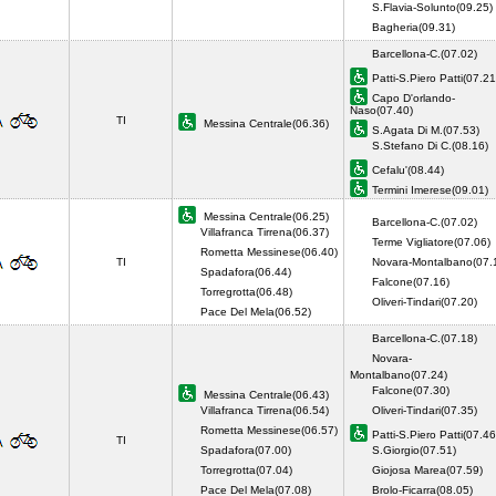
S.Flavia-Solunto(09.25)
Bagheria(09.31)
Barcellona-C.(07.02)
Patti-S.Piero Patti(07.21
Capo D'orlando-
Naso(07.40)
TI
Messina Centrale(06.36)
S.Agata Di M.(07.53)
S.Stefano Di C.(08.16)
Cefalu'(08.44)
Termini Imerese(09.01)
Messina Centrale(06.25)
Barcellona-C.(07.02)
Villafranca Tirrena(06.37)
Terme Vigliatore(07.06)
Rometta Messinese(06.40)
TI
Novara-Montalbano(07.
Spadafora(06.44)
Falcone(07.16)
Torregrotta(06.48)
Oliveri-Tindari(07.20)
Pace Del Mela(06.52)
Barcellona-C.(07.18)
Novara-
Montalbano(07.24)
Falcone(07.30)
Messina Centrale(06.43)
Villafranca Tirrena(06.54)
Oliveri-Tindari(07.35)
Rometta Messinese(06.57)
Patti-S.Piero Patti(07.46
TI
Spadafora(07.00)
S.Giorgio(07.51)
Torregrotta(07.04)
Giojosa Marea(07.59)
Pace Del Mela(07.08)
Brolo-Ficarra(08.05)