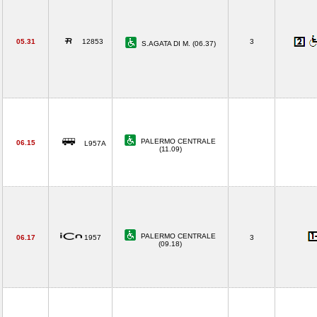
05.31
12853
3
S.AGATA DI M. (06.37)
PALERMO CENTRALE
06.15
L957A
(11.09)
PALERMO CENTRALE
06.17
1957
3
(09.18)