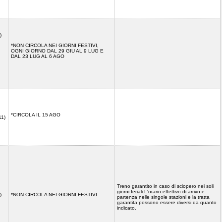
)
*NON CIRCOLA NEI GIORNI FESTIVI,
OGNI GIORNO DAL 29 GIU AL 9 LUG E
DAL 23 LUG AL 6 AGO
*CIRCOLA IL 15 AGO
11)
Treno garantito in caso di sciopero nei soli
giorni feriali.L'orario effettivo di arrivo e
)
*NON CIRCOLA NEI GIORNI FESTIVI
partenza nelle singole stazioni e la tratta
garantita possono essere diversi da quanto
indicato.