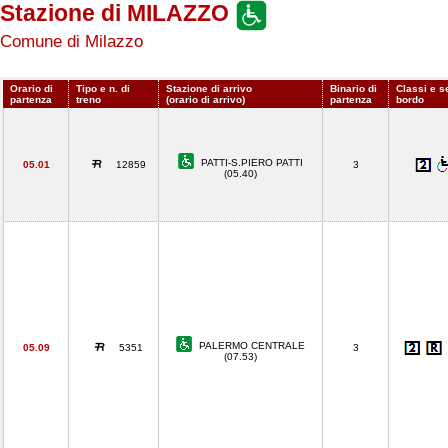
Stazione di MILAZZO
Comune di Milazzo
Orario di
Tipo e n. di
Stazione di arrivo
Binario di
Classi e se
partenza
treno
(orario di arrivo)
partenza
bordo
PATTI-S.PIERO PATTI
05.01
12859
3
(05.40)
PALERMO CENTRALE
05.09
5351
3
(07.53)