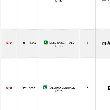
(07.23)
MESSINA CENTRALE
06.55
12856
4
(07.29)
PALERMO CENTRALE
06.57
5353
3
(09.43)