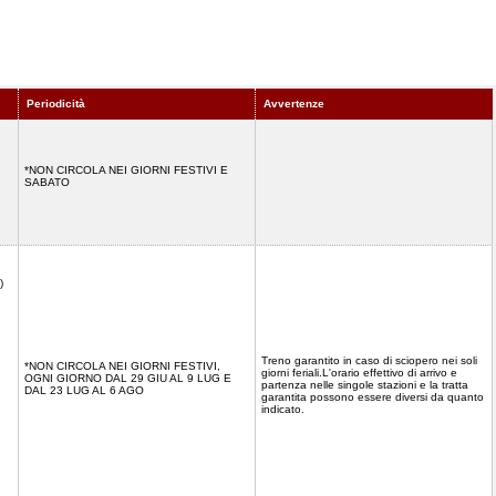
Periodicità
Avvertenze
*NON CIRCOLA NEI GIORNI FESTIVI E
SABATO
)
Treno garantito in caso di sciopero nei soli
*NON CIRCOLA NEI GIORNI FESTIVI,
giorni feriali.L'orario effettivo di arrivo e
OGNI GIORNO DAL 29 GIU AL 9 LUG E
partenza nelle singole stazioni e la tratta
DAL 23 LUG AL 6 AGO
garantita possono essere diversi da quanto
indicato.