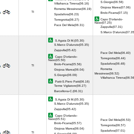
S.Giorgio(06.58)
Villafranca Tirrena(06.16)
Giojosa Marea(07.06)
Rometta Messinese(06.19)
TI
Brolo-Ficarra(07.15)
Spadafora(06.23)
Capo D'orlando-
Torregrotta(06.27)
Naso(07.25)
Pace Del Mela(06.31)
Zappulla(07.31)
S.Marco D'alunzio(07.3
S.Agata Di M.(05.30)
S.Marco D'alunzio(05.35)
Zappulla(05.42)
Pace Del Mela(06.40)
Capo D'orlando-
Torregrotta(06.44)
Naso(05.50)
Spadafora(06.48)
Brolo-Ficarra(05.56)
TI
Rometta
Giojosa Marea(06.04)
Messinese(06.52)
S.Giorgio(06.09)
Villafranca Tirrena(06.
Patti-S.Piero Patti(06.16)
Terme Vigliatore(06.27)
Barcellona-C.(06.31)
S.Agata Di M.(05.30)
S.Marco D'alunzio(05.35)
Zappulla(05.42)
Capo D'orlando-
Naso(05.51)
Pace Del Mela(06.53)
Brolo-Ficarra(05.57)
Torregrotta(06.57)
Giojosa Marea(06.04)
Spadafora(07.01)
TI
S.Giorgio(06.09)