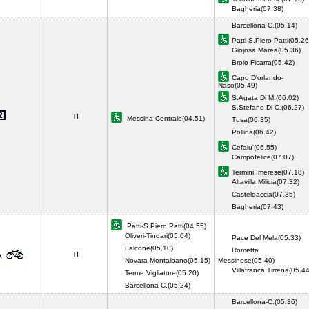
Bagheria(07.38)
Barcellona-C.(05.14)
Patti-S.Piero Patti(05.26
Giojosa Marea(05.36)
Brolo-Ficarra(05.42)
Capo D'orlando-
Naso(05.49)
S.Agata Di M.(06.02)
S.Stefano Di C.(06.27)
TI
Messina Centrale(04.51)
Tusa(06.35)
Pollina(06.42)
Cefalu'(06.55)
Campofelice(07.07)
Termini Imerese(07.18)
Altavilla Milicia(07.32)
Casteldaccia(07.35)
Bagheria(07.43)
Patti-S.Piero Patti(04.55)
Oliveri-Tindari(05.04)
Pace Del Mela(05.33)
Falcone(05.10)
Rometta
TI
Novara-Montalbano(05.15)
Messinese(05.40)
Villafranca Tirrena(05.
Terme Vigliatore(05.20)
Barcellona-C.(05.24)
Barcellona-C.(05.36)