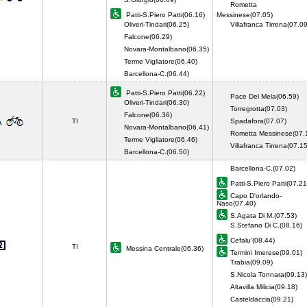
Rometta
Patti-S.Piero Patti(06.16)
Messinese(07.05)
Oliveri-Tindari(06.25)
Villafranca Tirrena(07.
Falcone(06.29)
Novara-Montalbano(06.35)
Terme Vigliatore(06.40)
Barcellona-C.(06.44)
Patti-S.Piero Patti(06.22)
Pace Del Mela(06.59)
Oliveri-Tindari(06.30)
Torregrotta(07.03)
Falcone(06.36)
TI
Spadafora(07.07)
Novara-Montalbano(06.41)
Rometta Messinese(07.
Terme Vigliatore(06.46)
Villafranca Tirrena(07.
Barcellona-C.(06.50)
Barcellona-C.(07.02)
Patti-S.Piero Patti(07.21
Capo D'orlando-
Naso(07.40)
S.Agata Di M.(07.53)
S.Stefano Di C.(08.16)
Cefalu'(08.44)
TI
Messina Centrale(06.36)
Termini Imerese(09.01)
Trabia(09.09)
S.Nicola Tonnara(09.13)
Altavilla Milicia(09.18)
Casteldaccia(09.21)