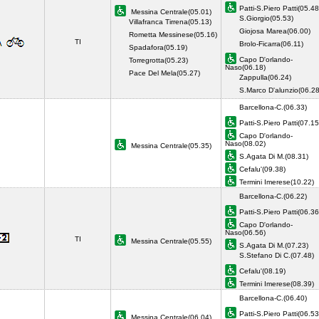
Patti-S.Piero Patti(05.48
Messina Centrale(05.01)
S.Giorgio(05.53)
Villafranca Tirrena(05.13)
Giojosa Marea(06.00)
Rometta Messinese(05.16)
TI
Brolo-Ficarra(06.11)
Spadafora(05.19)
Capo D'orlando-
Torregrotta(05.23)
Naso(06.18)
Pace Del Mela(05.27)
Zappulla(06.24)
S.Marco D'alunzio(06.2
Barcellona-C.(06.33)
Patti-S.Piero Patti(07.15
Capo D'orlando-
Naso(08.02)
Messina Centrale(05.35)
S.Agata Di M.(08.31)
Cefalu'(09.38)
Termini Imerese(10.22)
Barcellona-C.(06.22)
Patti-S.Piero Patti(06.36
Capo D'orlando-
Naso(06.56)
TI
Messina Centrale(05.55)
S.Agata Di M.(07.23)
S.Stefano Di C.(07.48)
Cefalu'(08.19)
Termini Imerese(08.39)
Barcellona-C.(06.40)
Patti-S.Piero Patti(06.53
Messina Centrale(06.04)