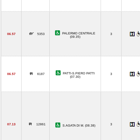
PALERMO CENTRALE
06.57
5353
3
(09.35)
PATTI-S.PIERO PATTI
06.57
6187
3
(07.30)
07.13
12861
3
S.AGATA DI M. (08.38)