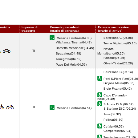
rvizi a
Impresa di
Fermate precedenti
Fermate successive
trasporto
(orario di partenza)
(orario di arrivo)
Barcellona-C.(05.06)
Messina Centrale(04.30)
Villafranca Tirrena(04.42)
Terme Vigliatore(05.10)
Rometta Messinese(04.45)
Novara-
TI
Spadafora(04.48)
Montalbano(05.20)
Falcone(05.25)
Torregrotta(04.52)
Oliveri-Tindari(05.28)
Pace Del Mela(04.56)
Barcellona-C.(05.14)
Patti-S.Piero Patti(05.26
Giojosa Marea(05.36)
Brolo-Ficarra(05.42)
Capo D'orlando-
Naso(05.49)
S.Agata Di M.(06.02)
TI
Messina Centrale(04.51)
S.Stefano Di C.(06.24)
Tusa(06.32)
Pollina(06.39)
Cefalu'(06.52)
Campofelice(07.04)
Termini Imerese(07.15)