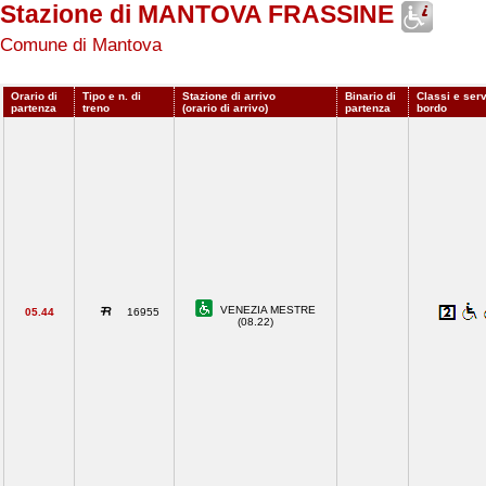
Stazione di MANTOVA FRASSINE
Comune di Mantova
Orario di
Tipo e n. di
Stazione di arrivo
Binario di
Classi e serv
partenza
treno
(orario di arrivo)
partenza
bordo
VENEZIA MESTRE
05.44
16955
(08.22)