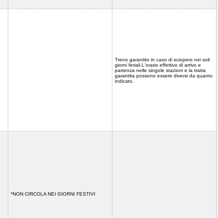
Treno garantito in caso di sciopero nei soli
giorni feriali.L'orario effettivo di arrivo e
partenza nelle singole stazioni e la tratta
garantita possono essere diversi da quanto
indicato.
*NON CIRCOLA NEI GIORNI FESTIVI