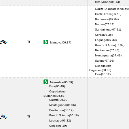
Mira-Mirano(08.13)
Gazzo Di Bigarello(06.50)
Castel D'ario(06.58)
Bonferraro(07.04)
Nogara(07.13)
Sanguinetto(07.21)
Cerea(07.26)
Legnago(07.33)
TI
Mantova(06.37)
Boschi S.Anna(07.39)
Bevilacqua(07.43)
Montagnana(07.49)
Saletto(07.56)
Ospedaletto
Euganeo(08.06)
Este(08.12)
Monselice(05.39)
Este(05.48)
Ospedaletto
Euganeo(05.53)
Saletto(06.00)
Montagnana(06.06)
Bevilacqua(06.12)
Boschi S.Anna(06.16)
TI
Legnago(06.22)
Cerea(06.29)