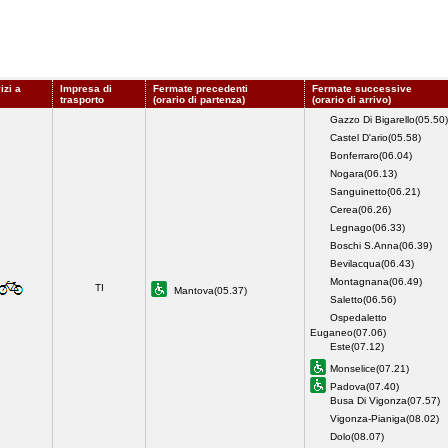
izi a
Impresa di
Fermate precedenti
Fermate successive
trasporto
(orario di partenza)
(orario di arrivo)
Gazzo Di Bigarello(05.50)
Castel D'ario(05.58)
Bonferraro(06.04)
Nogara(06.13)
Sanguinetto(06.21)
Cerea(06.26)
Legnago(06.33)
Boschi S.Anna(06.39)
Bevilacqua(06.43)
Montagnana(06.49)
TI
Mantova(05.37)
Saletto(06.56)
Ospedaletto
Euganeo(07.06)
Este(07.12)
Monselice(07.21)
Padova(07.40)
Busa Di Vigonza(07.57)
Vigonza-Pianiga(08.02)
Dolo(08.07)