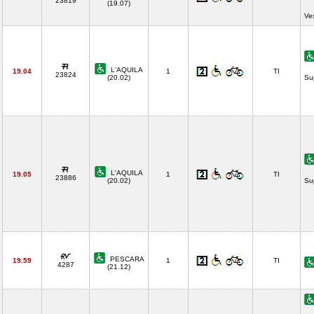
23819
(19.07)
Ve
L'AQUILA
19.04
1
TI
23824
(20.02)
Su
L'AQUILA
19.05
1
TI
23886
(20.02)
Su
PESCARA
19.59
1
TI
4287
(21.12)