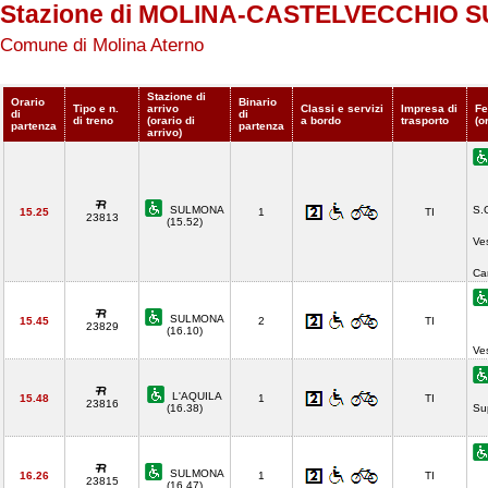
Stazione di MOLINA-CASTELVECCHIO
Comune di Molina Aterno
Stazione di
Orario
Binario
Tipo e n.
arrivo
Classi e servizi
Impresa di
Fe
di
di
di treno
(orario di
a bordo
trasporto
(o
partenza
partenza
arrivo)
SULMONA
S.
15.25
1
TI
23813
(15.52)
Ves
Ca
SULMONA
15.45
2
TI
23829
(16.10)
Ve
L'AQUILA
15.48
1
TI
23816
(16.38)
Su
SULMONA
16.26
1
TI
23815
(16.47)