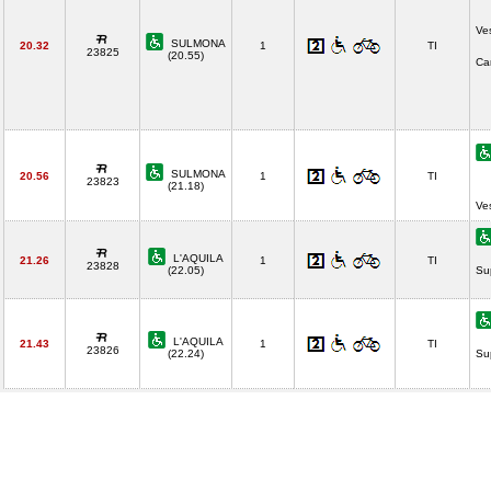
Ves
SULMONA
20.32
1
TI
23825
(20.55)
Ca
SULMONA
20.56
1
TI
23823
(21.18)
Ve
L'AQUILA
21.26
1
TI
23828
(22.05)
Su
L'AQUILA
21.43
1
TI
23826
(22.24)
Su