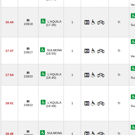
Ve
L'AQUILA
16.44
1
TI
23818
(17.36)
Su
SULMONA
17.37
1
TI
23817
(18.00)
Ves
L'AQUILA
17.54
1
TI
23820
(18.40)
Su
L'AQUILA
18.01
1
TI
23822
(18.48)
Su
SULMONA
18.46
1
TI