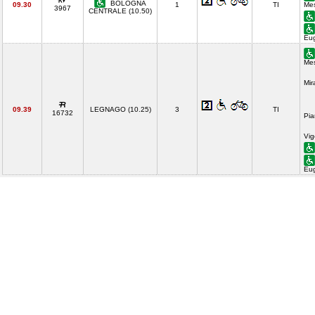
BOLOGNA
09.30
1
TI
Mes
3967
CENTRALE (10.50)
Eu
Mes
Mir
09.39
LEGNAGO (10.25)
3
TI
16732
Pia
Vig
Eu