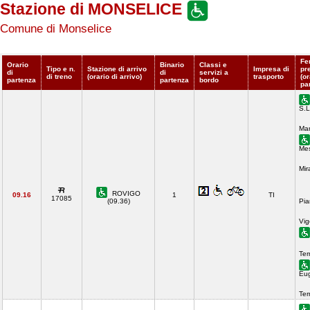
Stazione di MONSELICE
Comune di Monselice
Fe
Orario
Binario
Classi e
Tipo e n.
Stazione di arrivo
Impresa di
pr
di
di
servizi a
di treno
(orario di arrivo)
trasporto
(or
partenza
partenza
bordo
pa
S.L
Mar
Mes
Mir
ROVIGO
09.16
1
TI
17085
(09.36)
Pia
Vig
Ter
Eu
Te