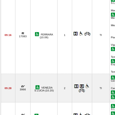
S.L
Mar
Mes
Mir
FERRARA
09.16
1
TI
17083
(10.06)
Pia
Vig
Ter
Eu
Te
Cen
VENEZIA
09.28
2
TI
Cas
3966
S.LUCIA (10.20)
S.L