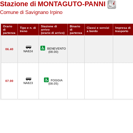
Stazione di MONTAGUTO-PANNI
Comune di Savignano Irpino
Orario
Stazione di
Binario
Tipo e n. di
Classi e servizi
Impresa di
di
arrivo
di
treno
a bordo
trasporto
partenza
(orario di arrivo)
partenza
BENEVENTO
06.40
NA824
(08.00)
FOGGIA
07.00
NA823
(08.05)