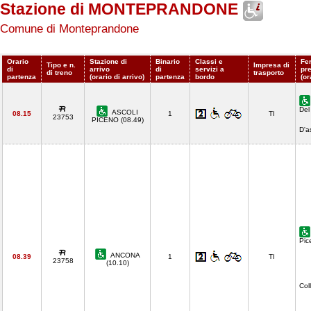
Stazione di MONTEPRANDONE
Comune di Monteprandone
Orario
Stazione di
Binario
Classi e
Fe
Tipo e n.
Impresa di
di
arrivo
di
servizi a
pr
di treno
trasporto
partenza
(orario di arrivo)
partenza
bordo
(or
Del
ASCOLI
08.15
1
TI
23753
PICENO (08.49)
D'a
Pic
ANCONA
08.39
1
TI
23758
(10.10)
Col