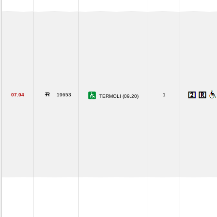
07.04
19653
1
TERMOLI (09.20)