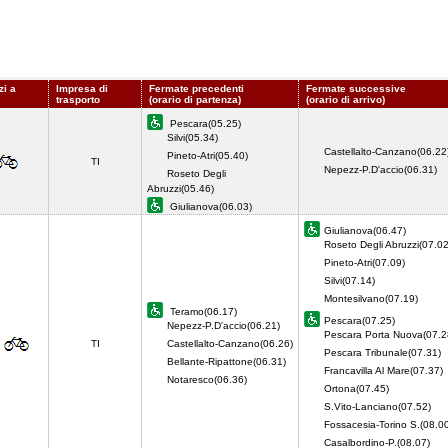
zi a
Impresa di
Fermate precedenti
Fermate successive
trasporto
(orario di partenza)
(orario di arrivo)
Pescara(05.25)
Silvi(05.34)
Castellalto-Canzano(06.22
Pineto-Atri(05.40)
TI
Nepezz-P.D'accio(06.31)
Roseto Degli
Abruzzi(05.46)
Giulianova(06.03)
Giulianova(06.47)
Roseto Degli Abruzzi(07.02
Pineto-Atri(07.09)
Silvi(07.14)
Montesilvano(07.19)
Teramo(06.17)
Pescara(07.25)
Nepezz-P.D'accio(06.21)
Pescara Porta Nuova(07.2
TI
Castellalto-Canzano(06.26)
Pescara Tribunale(07.31)
Bellante-Ripattone(06.31)
Francavilla Al Mare(07.37)
Notaresco(06.36)
Ortona(07.45)
S.Vito-Lanciano(07.52)
Fossacesia-Torino S.(08.0
Casalbordino-P.(08.07)