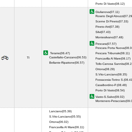
Porto Di Vasto(08.12)
Giulianova(07.11)
Roseto Degli Abruzzi(07.29
Scerne Di Pineto(07.33)
Pineto-Atri(07.38)
Silvi(07.43)
Montesilvano(07.48)
Pescara(07.57)
Pescara Porta Nuova(08.0
Teramo(06.47)
Pescara Tribunale(08.11)
Castellalto-Canzano(06.53)
TI
Francavilla Al Mare(08.17)
Bellante-Ripattone(06.57)
Tollo-Canosa Sannita(08.2
Ortona(08.29)
S.Vito-Lanciano(08.35)
Fossacesia-Torino S.(08.4
Casalbordino-P.(08.48)
Porto Di Vasto(08.54)
Vasto-S.Salvo(09.02)
Montenero-Petacciato(09.
Lanciano(05.39)
S.Vito-Lanciano(05.55)
Ortona(06.02)
Francavilla Al Mare(06.11)