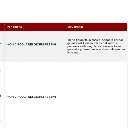
Periodicità
Avvertenze
Treno garantito in caso di sciopero nei soli
giorni feriali.L'orario effettivo di arrivo e
)
*NON CIRCOLA NEI GIORNI FESTIVI
partenza nelle singole stazioni e la tratta
garantita possono essere diversi da quanto
indicato.
)
8)
*NON CIRCOLA NEI GIORNI FESTIVI
0)