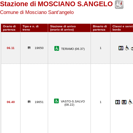
Stazione di MOSCIANO S.ANGELO
Comune di Mosciano Sant'angelo
Orario di
Tipo e n. di
Stazione di arrivo
Binario di
Classi e servi
partenza
treno
(orario di arrivo)
partenza
bordo
06.11
19650
1
TERAMO (06.37)
VASTO-S.SALVO
06.40
19651
1
(08.22)