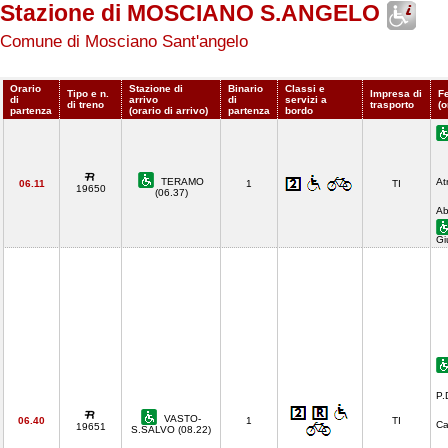
Stazione di MOSCIANO S.ANGELO
Comune di Mosciano Sant'angelo
Orario
Stazione di
Binario
Classi e
Tipo e n.
Impresa di
F
di
arrivo
di
servizi a
di treno
trasporto
(o
partenza
(orario di arrivo)
partenza
bordo
TERAMO
At
06.11
1
TI
19650
(06.37)
Ab
Gi
P.
VASTO-
06.40
1
TI
Ca
19651
S.SALVO (08.22)