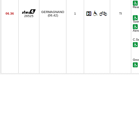
Real
GERMAGNANO
06.36
1
TI
(06.42)
26525
Tori
Aero
C.S
Gro