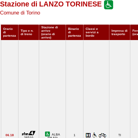
Stazione di LANZO TORINESE
Comune di Torino
Stazione di
Orario
Binario
Classi e
Tipo e n.
arrivo
Impresa di
Fer
di
di
servizi a
di treno
(orario di
trasporto
(or
partenza
partenza
bordo
arrivo)
ALBA
06.18
1
TI
26510
(08.53)