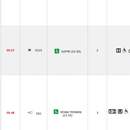
09.27
5215
2
SAPRI (10.30)
ROMA TERMINI
09.48
3
550
(13.34)