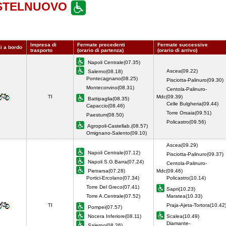
ASTELNUOVO
Impresa di
Fermate precedenti
Fermate successive
zi a bordo
trasporto
(orario di partenza)
(orario di arrivo)
Napoli Centrale(07.35)
Ascea(09.22)
Salerno(08.18)
Pontecagnano(08.25)
Pisciotta-Palinuro(09.30)
Montecorvino(08.31)
Centola-Palinuro-
TI
Mdc(09.39)
Battipaglia(08.35)
Celle Bulgheria(09.44)
Capaccio(08.46)
Torre Orsaia(09.51)
Paestum(08.50)
Policastro(09.56)
Agropoli-Castellab.(08.57)
Omignano-Salento(09.10)
Ascea(09.29)
Napoli Centrale(07.12)
Pisciotta-Palinuro(09.37)
Napoli S.G.Barra(07.24)
Centola-Palinuro-
Pietrarsa(07.28)
Mdc(09.46)
Portici-Ercolano(07.34)
Policastro(10.14)
Torre Del Greco(07.41)
Sapri(10.23)
Torre A.Centrale(07.52)
Maratea(10.33)
TI
Praja-Ajeta-Tortora(10.42
Pompei(07.57)
Nocera Inferiore(08.11)
Scalea(10.49)
Diamante-
Salerno(08.26)