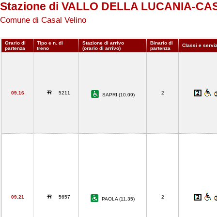
Stazione di VALLO DELLA LUCANIA-C
Comune di Casal Velino
Orario di
Tipo e n. di
Stazione di arrivo
Binario di
Classi e servi
partenza
treno
(orario di arrivo)
partenza
09.16
5211
2
SAPRI (10.09)
09.21
5657
2
PAOLA (11.35)