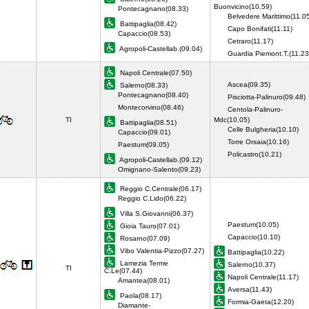
Buonvicino(10.59)
Pontecagnano(08.33)
Belvedere Marittimo(11.0
Battipaglia(08.42)
Capo Bonifati(11.11)
Capaccio(08.53)
Cetraro(11.17)
Agropoli-Castellab.(09.04)
Guardia Piemont.T.(11.2
Napoli Centrale(07.50)
Ascea(09.35)
Salerno(08.33)
Pontecagnano(08.40)
Pisciotta-Palinuro(09.48)
Montecorvino(08.46)
Centola-Palinuro-
TI
Mdc(10.05)
Battipaglia(08.51)
Celle Bulgheria(10.10)
Capaccio(09.01)
Torre Orsaia(10.16)
Paestum(09.05)
Policastro(10.21)
Agropoli-Castellab.(09.12)
Omignano-Salento(09.23)
Reggio C.Centrale(06.17)
Reggio C.Lido(06.22)
Villa S.Giovanni(06.37)
Paestum(10.05)
Gioia Tauro(07.01)
Capaccio(10.10)
Rosarno(07.09)
Vibo Valentia-Pizzo(07.27)
Battipaglia(10.22)
Lamezia Terme
Salerno(10.37)
TI
C.Le(07.44)
Napoli Centrale(11.17)
Amantea(08.01)
Aversa(11.43)
Paola(08.17)
Formia-Gaeta(12.20)
Diamante-