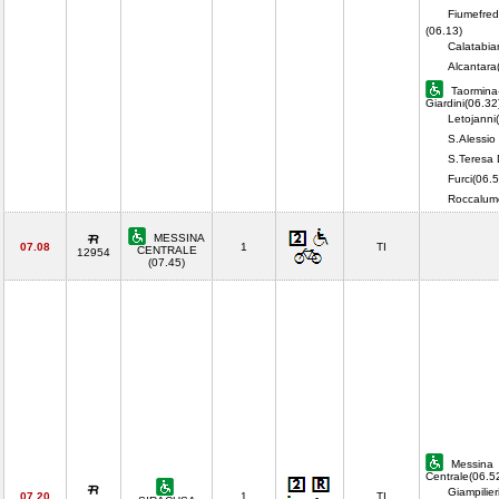
Fiumefred
(06.13)
Calatabia
Alcantara
Taormina
Giardini(06.32
Letojanni
S.Alessio
S.Teresa 
Furci(06.5
Roccalum
MESSINA
07.08
1
TI
CENTRALE
12954
(07.45)
Messina
Centrale(06.5
Giampilier
07.20
1
TI