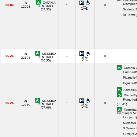
CATANIA
Giampilier
06.04
1
TI
CENTRALE
12953
(07.33)
Scaletta 
Ali Terme
MESSINA
06.26
1
TI
CENTRALE
22108
(06.55)
Catania C
Europa(0
Picanello
Ognina(05
Acireale(
Giarre-Ri
Fiumefred
MESSINA
06.26
1
TI
CENTRALE
(05.41)
12950
(07.06)
Taormina
Giardini(05.52
Letojanni
S.Alessio
S.Teresa 
Furci(06.2