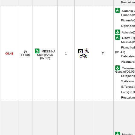
Roccalum
Catania C
Europa(0
Picanello
Ognina(0
Acireale(
Giarre-Ri
Mascali(0
Fiumefred
MESSINA
(05.41)
06.46
1
TI
CENTRALE
22108
Calatabia
(07.22)
Alcantara
Taormina
Giardini(06.05
Letojanni
S.Alessio
S.Teresa 
Furci(06.3
Roccalum
Messina