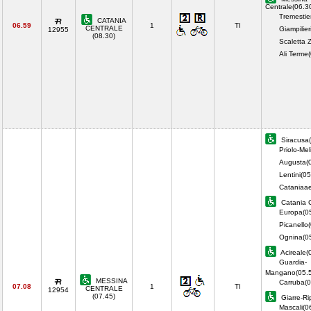
Centrale(06.3
Tremestie
CATANIA
06.59
1
TI
CENTRALE
Giampilier
12955
(08.30)
Scaletta 
Ali Terme
Siracusa(
Priolo-Meli
Augusta(
Lentini(05
Cataniaae
Catania C
Europa(0
Picanello
Ognina(0
Acireale(
Guardia-
Mangano(05.5
MESSINA
Carruba(0
07.08
1
TI
CENTRALE
12954
(07.45)
Giarre-Ri
Mascali(0