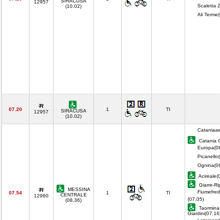
SIRACUSA
12957
Scaletta 
(10.02)
Ali Terme
07.20
1
TI
SIRACUSA
12957
(10.02)
Cataniaae
Catania C
Europa(0
Picanello
Ognina(0
Acireale(
Giarre-Ri
MESSINA
Fiumefred
07.54
1
TI
CENTRALE
12960
(07.05)
(08.36)
Taormina
Giardini(07.16