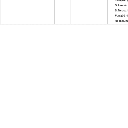
Letojanni
S.Alessio
S.Teresa 
Furci(07.4
Roccalum