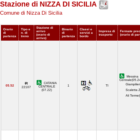
Stazione di NIZZA DI SICILIA
Comune di Nizza Di Sicilia
Stazione di
Orario
Tipo e
Binario
Classi e
arrivo
Impresa di
Fermate prec
di
n. di
di
servizi a
(orario di
trasporto
(orario di pa
partenza
treno
partenza
bordo
arrivo)
Messina
Centrale(05.2
CATANIA
Giampilier
05.52
1
TI
CENTRALE
22107
(07.22)
Scaletta 
Ali Terme