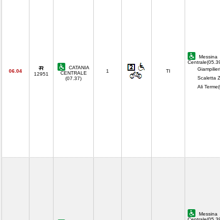
Messina
Centrale(05.3
CATANIA
Giampilier
06.04
1
TI
CENTRALE
12951
Scaletta 
(07.37)
Ali Terme
Messina
Centrale(05.3