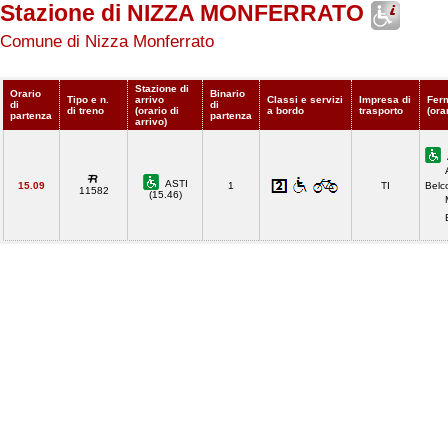
Stazione di NIZZA MONFERRATO
Comune di Nizza Monferrato
Stazione di
Orario
Binario
Tipo e n.
arrivo
Classi e servizi
Impresa di
Fer
di
di
di treno
(orario di
a bordo
trasporto
(ora
partenza
partenza
arrivo)
ASTI
15.09
1
TI
Belco
11582
(15.46)