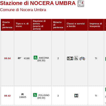
Stazione di NOCERA UMBRA
Comune di Nocera Umbra
Stazione di
Orario
Binario
Tipo e n. di
arrivo
Classi e servizi
Impresa di
di
di
treno
(orario di
a bordo
trasporto
partenza
partenza
arrivo)
ANCONA
08.04
4198
2
TI
(09.50)
FOLIGNO
08.42
2
TI
19805
(09.00)