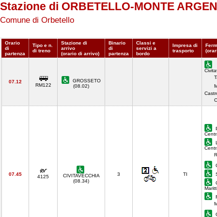
Stazione di ORBETELLO-MONTE ARGE
Comune di Orbetello
Orario
Stazione di
Binario
Classi e
Tipo e n.
Impresa di
Ferm
di
arrivo
di
servizi a
di treno
trasporto
(orar
partenza
(orario di arrivo)
partenza
bordo
Civit
T
GROSSETO
07.12
RM122
(08.02)
M
Castr
C
P
Centr
L
Centr
R
C
07.45
3
TI
S
CIVITAVECCHIA
4125
(08.34)
C
Marit
F
M
G