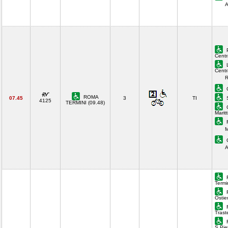
A
P
Centr
L
Centr
R
C
ROMA
07.45
3
TI
S
4125
TERMINI (09.48)
C
Marit
F
M
G
A
Termi
Ostie
Trast
S.Pie