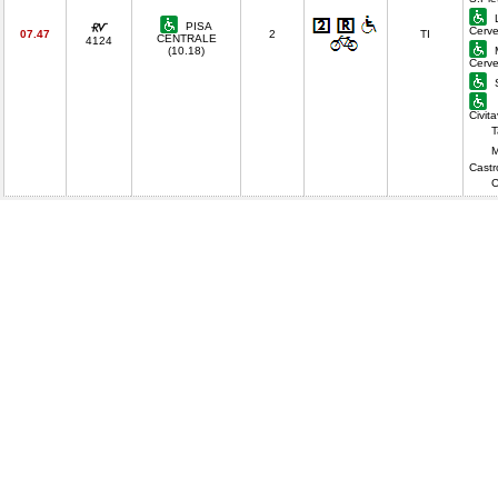
L
PISA
Cerve
07.47
2
TI
CENTRALE
4124
(10.18)
M
Cerve
S
Civit
T
M
Castr
C