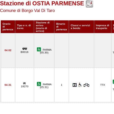
Stazione di OSTIA PARMENSE
Comune di Borgo Val Di Taro
Stazione di
Orario
Binario
Tipo e n. di
arrivo
Classi e servizi
Impresa di
di
di
treno
(orario di
a bordo
trasporto
partenza
partenza
arrivo)
PARMA
04.02
B0016
(05.30)
PARMA
04.31
1
TTX
19270
(05.31)