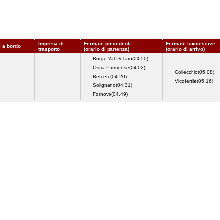
Impresa di
Fermate precedenti
Fermate successive
i a bordo
trasporto
(orario di partenza)
(orario di arrivo)
Borgo Val Di Taro(03.50)
Ostia Parmense(04.02)
Collecchio(05.08)
Berceto(04.20)
Vicofertile(05.16)
Solignano(04.31)
Fornovo(04.49)