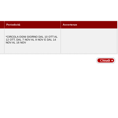
Periodicità
Avvertenze
*CIRCOLA OGNI GIORNO DAL 10 OTT AL
12 OTT, DAL 7 NOV AL 9 NOV E DAL 14
NOV AL 16 NOV