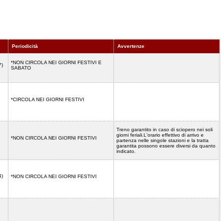
Periodicità
Avvertenze
*NON CIRCOLA NEI GIORNI FESTIVI E
7)
SABATO
*CIRCOLA NEI GIORNI FESTIVI
Treno garantito in caso di sciopero nei soli
giorni feriali.L'orario effettivo di arrivo e
*NON CIRCOLA NEI GIORNI FESTIVI
partenza nelle singole stazioni e la tratta
garantita possono essere diversi da quanto
indicato.
4)
*NON CIRCOLA NEI GIORNI FESTIVI