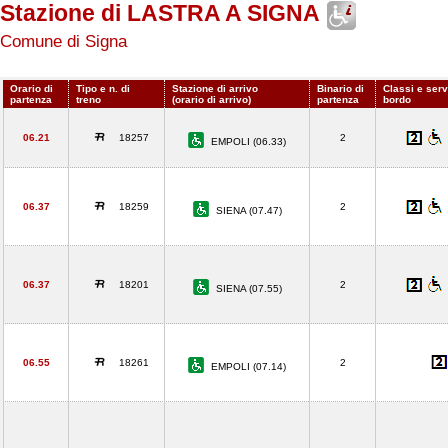
Stazione di LASTRA A SIGNA
Comune di Signa
Orario di
Tipo e n. di
Stazione di arrivo
Binario di
Classi e serv
partenza
treno
(orario di arrivo)
partenza
bordo
06.21
18257
2
EMPOLI (06.33)
06.37
18259
2
SIENA (07.47)
06.37
18201
2
SIENA (07.55)
06.55
18261
2
EMPOLI (07.14)