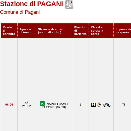
Stazione di PAGANI
Comune di Pagani
Orario
Binario
Classi e
Tipo e n.
Stazione di arrivo
Impresa di
di
di
servizi a
di treno
(orario di arrivo)
trasporto
partenza
partenza
bordo
NAPOLI CAMPI
06.06
1
TI
21302
FLEGREI (07.28)