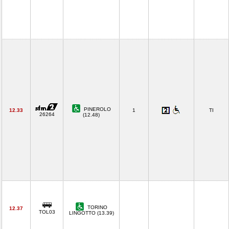
PINEROLO
12.33
1
TI
26264
(12.48)
TORINO
12.37
TOL03
LINGOTTO (13.39)