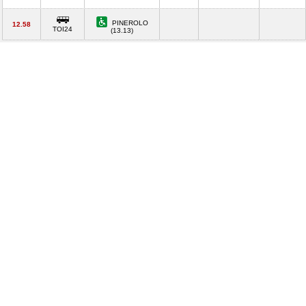
PINEROLO
12.58
TOI24
(13.13)