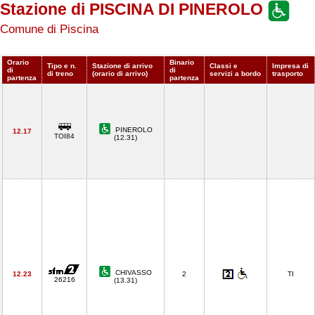
Stazione di PISCINA DI PINEROLO
Comune di Piscina
Orario
Binario
Tipo e n.
Stazione di arrivo
Classi e
Impresa di
di
di
di treno
(orario di arrivo)
servizi a bordo
trasporto
partenza
partenza
PINEROLO
12.17
TOI84
(12.31)
CHIVASSO
12.23
2
TI
26216
(13.31)