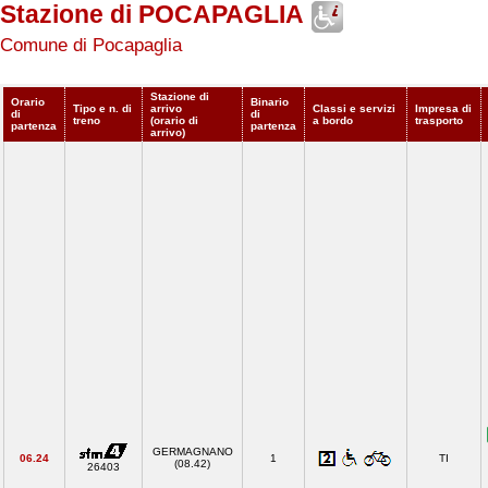
Stazione di POCAPAGLIA
Comune di Pocapaglia
Stazione di
Orario
Binario
Tipo e n. di
arrivo
Classi e servizi
Impresa di
di
di
treno
(orario di
a bordo
trasporto
partenza
partenza
arrivo)
GERMAGNANO
06.24
1
TI
(08.42)
26403