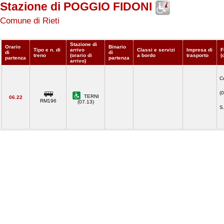
Stazione di POGGIO FIDONI
Comune di Rieti
Stazione di
Orario
Binario
Tipo e n. di
arrivo
Classi e servizi
Impresa di
F
di
di
treno
(orario di
a bordo
trasporto
(
partenza
partenza
arrivo)
C
(
TERNI
06.22
RM196
(07.13)
S