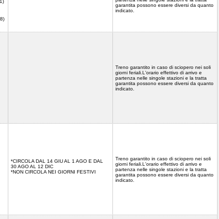
1)
garantita possono essere diversi da quanto
indicato.
8)
Treno garantito in caso di sciopero nei soli
giorni feriali.L'orario effettivo di arrivo e
partenza nelle singole stazioni e la tratta
garantita possono essere diversi da quanto
indicato.
Treno garantito in caso di sciopero nei soli
*CIRCOLA DAL 14 GIU AL 1 AGO E DAL
giorni feriali.L'orario effettivo di arrivo e
30 AGO AL 12 DIC
partenza nelle singole stazioni e la tratta
*NON CIRCOLA NEI GIORNI FESTIVI
garantita possono essere diversi da quanto
indicato.