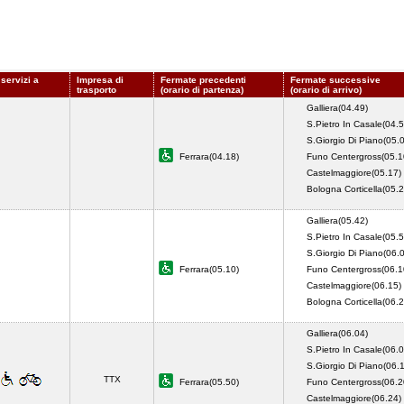
 servizi a
Impresa di
Fermate precedenti
Fermate successive
trasporto
(orario di partenza)
(orario di arrivo)
Galliera(04.49)
S.Pietro In Casale(04.5
S.Giorgio Di Piano(05.
Ferrara(04.18)
Funo Centergross(05.1
Castelmaggiore(05.17)
Bologna Corticella(05.2
Galliera(05.42)
S.Pietro In Casale(05.5
S.Giorgio Di Piano(06.
Ferrara(05.10)
Funo Centergross(06.1
Castelmaggiore(06.15)
Bologna Corticella(06.2
Galliera(06.04)
S.Pietro In Casale(06.0
S.Giorgio Di Piano(06.
TTX
Ferrara(05.50)
Funo Centergross(06.2
Castelmaggiore(06.24)