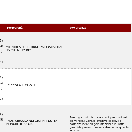
Periodicità
Avvertenze
5)
03)
*CIRCOLA NEI GIORNI LAVORATIVI DAL
15 GIU AL 12 DIC
0)
4)
2)
01)
*CIRCOLA IL 22 GIU
0)
3)
9)
Treno garantito in caso di sciopero nei soli
15)
*NON CIRCOLA NEI GIORNI FESTIVI,
giorni feriali.L'orario effettivo di arrivo e
NONCHE IL 22 GIU
partenza nelle singole stazioni e la tratta
0)
garantita possono essere diversi da quanto
indicato.