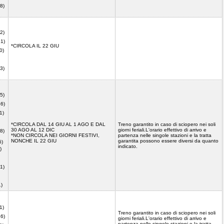
8)
2)
31)
*CIRCOLA IL 22 GIU
0)
3)
5)
46)
1)
*CIRCOLA DAL 14 GIU AL 1 AGO E DAL
Treno garantito in caso di sciopero nei soli
30 AGO AL 12 DIC
giorni feriali.L'orario effettivo di arrivo e
8)
*NON CIRCOLA NEI GIORNI FESTIVI,
partenza nelle singole stazioni e la tratta
NONCHE IL 22 GIU
garantita possono essere diversi da quanto
5)
indicato.
)
1)
41)
1)
Treno garantito in caso di sciopero nei soli
16)
giorni feriali.L'orario effettivo di arrivo e
partenza nelle singole stazioni e la tratta