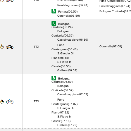
Funo Centergross(07.2
Pontelagoscuro(06.44)
Castelmaggiore(07.24)
Bologna Corticella(07.2
Ferrara(06.50)
Coronella(06.56)
Bologna
Centrale(06.24)
Bologna
Corticella(06.35)
Castelmaggiore(06.39)
Funo
Coronella(07.08)
TTX
Centergross(06.43)
S.Giorgio Di
Piano(06.48)
S.Pietro In
Casale(06.55)
Galliera(06.59)
Bologna
Centrale(06.50)
Bologna
Corticella(06.59)
Castelmaggiore(07.03)
Funo
TTX
Centergross(07.07)
S.Giorgio Di
Piano(07.12)
S.Pietro In
Casale(07.18)
Galliera(07.22)