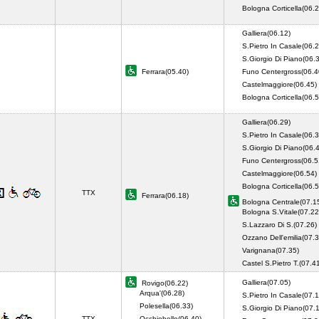
Bologna Corticella(06.2
Galliera(06.12)
S.Pietro In Casale(06.2
S.Giorgio Di Piano(06.
Ferrara(05.40)
Funo Centergross(06.4
Castelmaggiore(06.45)
Bologna Corticella(06.5
Galliera(06.29)
S.Pietro In Casale(06.3
S.Giorgio Di Piano(06.
Funo Centergross(06.5
Castelmaggiore(06.54)
Bologna Corticella(06.5
TTX
Ferrara(06.18)
Bologna Centrale(07.1
Bologna S.Vitale(07.22
S.Lazzaro Di S.(07.26)
Ozzano Dell'emilia(07.3
Varignana(07.35)
Castel S.Pietro T.(07.
Galliera(07.05)
Rovigo(06.22)
Arqua'(06.28)
S.Pietro In Casale(07.1
Polesella(06.33)
S.Giorgio Di Piano(07.
TTX
Occhiobello(06.40)