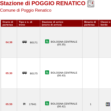
Stazione di POGGIO RENATICO
Comune di Poggio Renatico
Orario di
Tipo e n. di
Stazione di arrivo
Binario di
Classi e
partenza
treno
(orario di arrivo)
partenza
bordo
BOLOGNA CENTRALE
04.38
B0171
(05.35)
BOLOGNA CENTRALE
05.30
B0175
(06.43)
BOLOGNA CENTRALE
05.59
17941
1
(06.42)