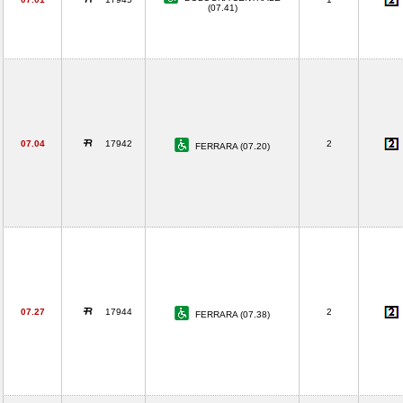
(07.41)
07.04
17942
2
FERRARA (07.20)
07.27
17944
2
FERRARA (07.38)