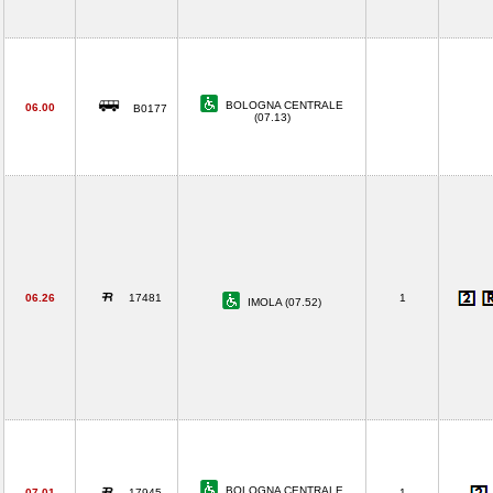
BOLOGNA CENTRALE
06.00
B0177
(07.13)
06.26
17481
1
IMOLA (07.52)
BOLOGNA CENTRALE
07.01
17945
1