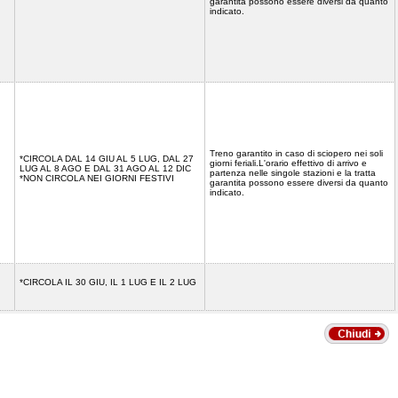
garantita possono essere diversi da quanto
indicato.
Treno garantito in caso di sciopero nei soli
*CIRCOLA DAL 14 GIU AL 5 LUG, DAL 27
giorni feriali.L'orario effettivo di arrivo e
LUG AL 8 AGO E DAL 31 AGO AL 12 DIC
partenza nelle singole stazioni e la tratta
*NON CIRCOLA NEI GIORNI FESTIVI
garantita possono essere diversi da quanto
indicato.
*CIRCOLA IL 30 GIU, IL 1 LUG E IL 2 LUG