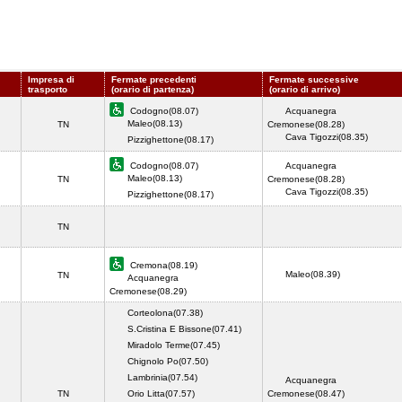
Impresa di
Fermate precedenti
Fermate successive
trasporto
(orario di partenza)
(orario di arrivo)
Codogno(08.07)
Acquanegra
Maleo(08.13)
TN
Cremonese(08.28)
Cava Tigozzi(08.35)
Pizzighettone(08.17)
Codogno(08.07)
Acquanegra
Maleo(08.13)
TN
Cremonese(08.28)
Cava Tigozzi(08.35)
Pizzighettone(08.17)
TN
Cremona(08.19)
Maleo(08.39)
TN
Acquanegra
Cremonese(08.29)
Corteolona(07.38)
S.Cristina E Bissone(07.41)
Miradolo Terme(07.45)
Chignolo Po(07.50)
Lambrinia(07.54)
Acquanegra
TN
Orio Litta(07.57)
Cremonese(08.47)