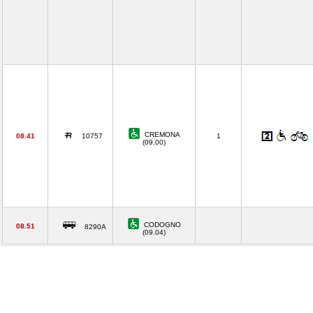
CREMONA
08.41
10757
1
(09.00)
CODOGNO
08.51
8290A
(09.04)