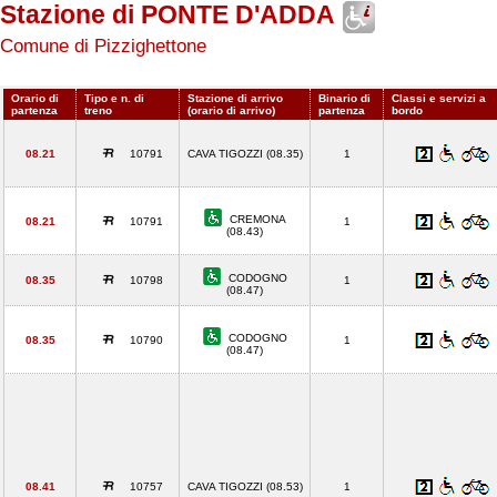
Stazione di PONTE D'ADDA
Comune di Pizzighettone
Orario di
Tipo e n. di
Stazione di arrivo
Binario di
Classi e servizi a
partenza
treno
(orario di arrivo)
partenza
bordo
08.21
10791
CAVA TIGOZZI (08.35)
1
CREMONA
08.21
10791
1
(08.43)
CODOGNO
08.35
10798
1
(08.47)
CODOGNO
08.35
10790
1
(08.47)
08.41
10757
CAVA TIGOZZI (08.53)
1