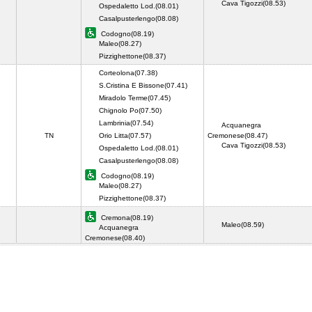
Cava Tigozzi(08.53)
Ospedaletto Lod.(08.01)
Casalpusterlengo(08.08)
Codogno(08.19)
Maleo(08.27)
Pizzighettone(08.37)
Corteolona(07.38)
S.Cristina E Bissone(07.41)
Miradolo Terme(07.45)
Chignolo Po(07.50)
Lambrinia(07.54)
Acquanegra
TN
Orio Litta(07.57)
Cremonese(08.47)
Cava Tigozzi(08.53)
Ospedaletto Lod.(08.01)
Casalpusterlengo(08.08)
Codogno(08.19)
Maleo(08.27)
Pizzighettone(08.37)
Cremona(08.19)
Maleo(08.59)
Acquanegra
Cremonese(08.40)