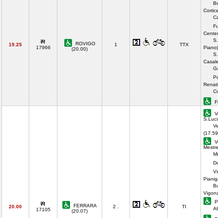
B
Cortic
Ca
F
Center
S.
ROVIGO
19.25
1
TTX
17966
Piano(
(20.00)
S.
Casale
Ga
P
Renati
Co
F
V
S.Luci
Ve
(17.59
V
Mestre
Mi
Do
V
Pianig
B
Vigon
P
FERRARA
20.00
2 .
TI
A
17105
(20.07)