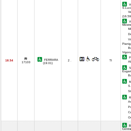
V
S.Luci
Ve
(16.59
V
Mestre
Mi
Do
V
Pianig
B
Vigon
P
FERRARA
18.54
2 .
TI
A
17103
(19.01)
T
Eugan
Ba
M
S.
St
R
Ar
Po
C
O
B
Centra