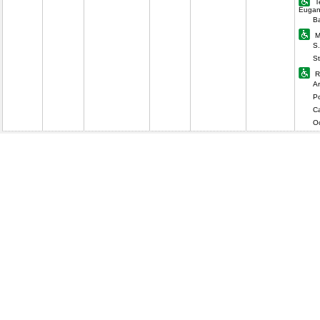
T
Eugan
Ba
M
S.
St
R
Ar
Po
C
O