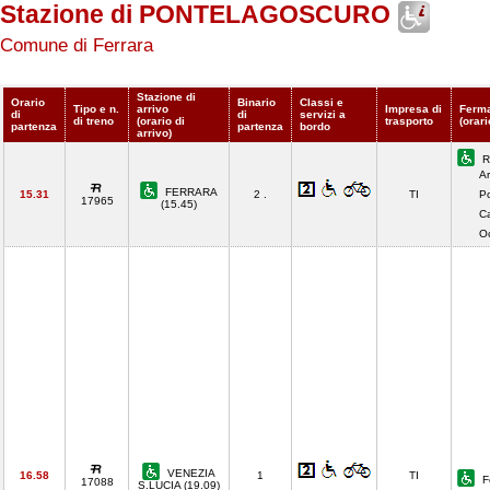
Stazione di PONTELAGOSCURO
Comune di Ferrara
Stazione di
Orario
Binario
Classi e
Tipo e n.
arrivo
Impresa di
Ferma
di
di
servizi a
di treno
(orario di
trasporto
(orari
partenza
partenza
bordo
arrivo)
R
Ar
FERRARA
15.31
2 .
TI
Po
17965
(15.45)
C
O
VENEZIA
16.58
1
TI
F
17088
S.LUCIA (19.09)