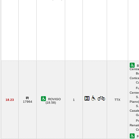
B
Centra
B
Cortic
Ca
F
Center
S.
ROVIGO
18.23
1
TTX
17964
Piano(
(18.58)
S.
Casale
Ga
P
Renati
Co
F