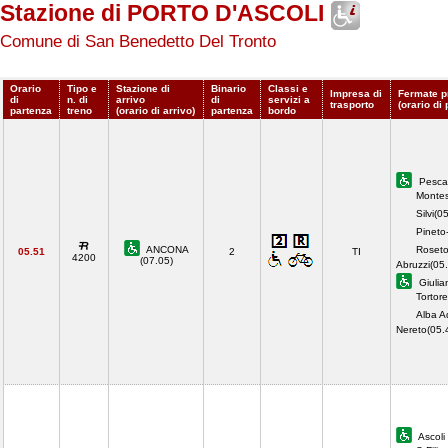
Stazione di PORTO D'ASCOLI
Comune di San Benedetto Del Tronto
Orario
Tipo e
Stazione di
Binario
Classi e
Impresa di
Fermate p
di
n. di
arrivo
di
servizi a
trasporto
(orario di
partenza
treno
(orario di arrivo)
partenza
bordo
Pescar
Montes
Silvi(0
Pineto-
ANCONA
Roseto
05.51
2
TI
4200
(07.05)
Abruzzi(05
Giulia
Tortor
Alba Ad
Nereto(05
Ascoli