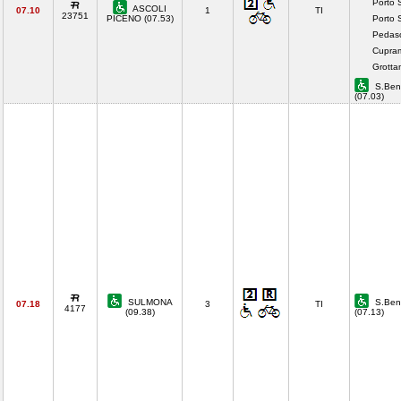
Porto 
ASCOLI
07.10
1
TI
23751
PICENO (07.53)
Porto 
Pedaso
Cupram
Grotta
S.Bene
(07.03)
SULMONA
S.Bene
07.18
3
TI
4177
(09.38)
(07.13)