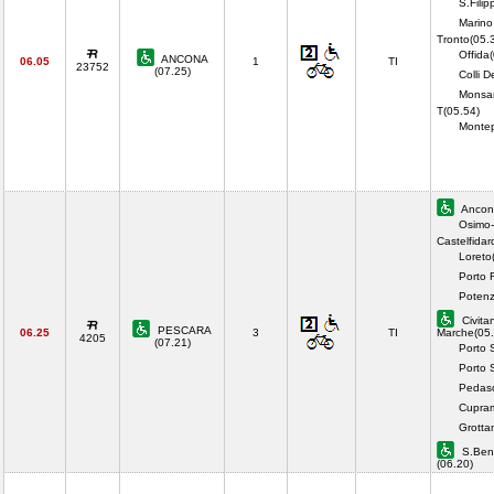
S.Filip
Marino
Tronto(05.
Offida
ANCONA
06.05
1
TI
23752
(07.25)
Colli D
Monsa
T(05.54)
Monte
Ancon
Osimo-
Castelfidar
Loreto
Porto 
Potenz
Civita
PESCARA
06.25
3
TI
Marche(05.
4205
(07.21)
Porto 
Porto 
Pedaso
Cupram
Grotta
S.Bene
(06.20)