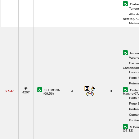
Giulia
Tortor
Alba Ad
Nereto(07.
Martin
Ancon
Varano
Osimo-
Castelfidar
Loreto
Porto 
Potenz
SULMONA
Civita
07.37
3
TI
4207
(09.56)
Marche(07.
Porto 
Porto 
Pedaso
Cupram
Grotta
S.Bene
(07.32)