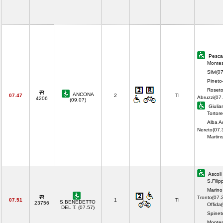
Pescar
Montes
Silvi(0
Pineto-
Roseto
ANCONA
07.47
2
TI
Abruzzi(07
4206
(09.07)
Giulia
Tortor
Alba Ad
Nereto(07.
Martin
Ascoli
S.Filip
Marino
Tronto(07.
07.51
1
TI
S.BENEDETTO
23756
Offida
DEL T. (07.57)
Spineto
Monte