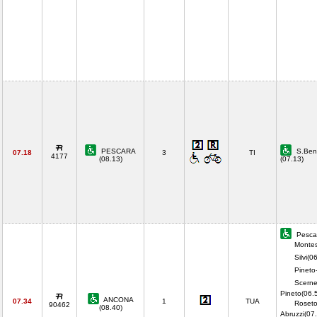
PESCARA
S.Bene
07.18
3
TI
4177
(08.13)
(07.13)
Pescar
Montes
Silvi(0
Pineto-
Scerne
Pineto(06.
ANCONA
07.34
1
TUA
Roseto
90462
(08.40)
Abruzzi(07