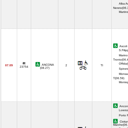
Alba Ad
Nereto(06.
Martin
Ascoli
S.Filip
Marino
Tronto(06.
Offida
ANCONA
07.09
2
TI
23754
(08.27)
Spineto
Monsa
T(06.59)
Monte
Ancon
Loreto
Porto 
Civita
Marche(06.