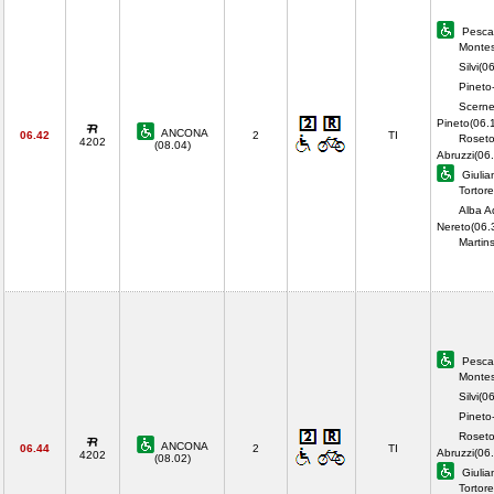
Pescar
Montes
Silvi(0
Pineto-
Scerne
Pineto(06.
ANCONA
06.42
2
TI
Roseto
4202
(08.04)
Abruzzi(06
Giulia
Tortor
Alba Ad
Nereto(06.
Martin
Pescar
Montes
Silvi(0
Pineto-
Roseto
ANCONA
06.44
2
TI
Abruzzi(06
4202
(08.02)
Giulia
Tortor