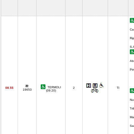
Ca
Ri
S.
Ab
Pi
TERMOLI
08.55
2
TI
19653
(09.20)
Nu
Tr
Ma
Sa