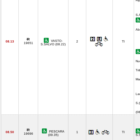
Ri
S.
Ab
VASTO-
08.13
2
TI
19651
S.SALVO (08.22)
Nu
Tr
Ma
La
S.
(0
PESCARA
08.50
1
TI
19696
(09.35)
S.