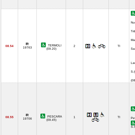
Nu
Tr
Ma
TERMOLI
08.54
2
TI
19763
(09.20)
Sa
La
S.
(0
PESCARA
08.55
1
TI
Pe
19706
(09.45)
S.