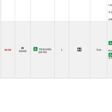
La
S.
(0
PESCARA
08.59
1
TUA
Pe
90468
(09.50)
S.