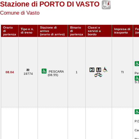
Stazione di PORTO DI VASTO
Comune di Vasto
Orario
Stazione di
Binario
Classi e
Tipo e n.
Impresa di
Fe
di
arrivo
di
servizi a
di treno
trasporto
(o
partenza
(orario di arrivo)
partenza
bordo
PESCARA
08.04
1
TI
Pe
19774
(08.55)
S.
P.
Ca