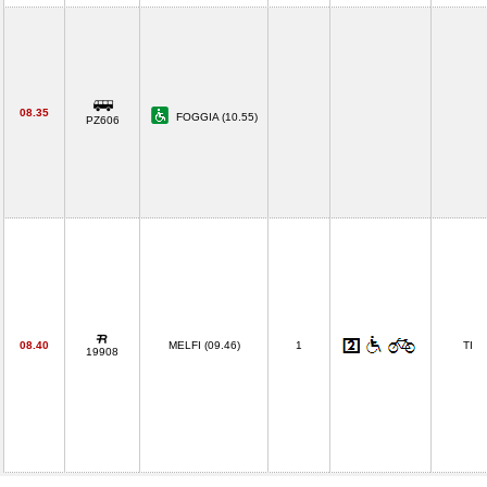
08.35
FOGGIA (10.55)
PZ606
08.40
MELFI (09.46)
1
TI
19908