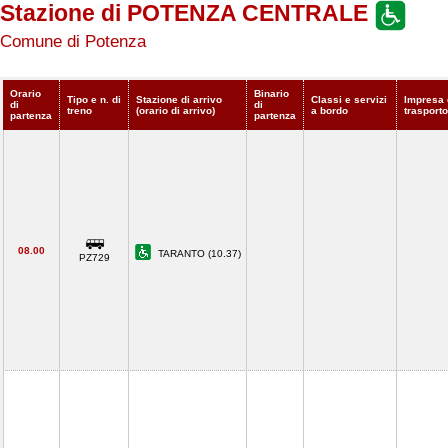
Stazione di POTENZA CENTRALE
Comune di Potenza
Orario
Binario
Tipo e n. di
Stazione di arrivo
Classi e servizi
Impresa 
di
di
treno
(orario di arrivo)
a bordo
trasporto
partenza
partenza
08.00
TARANTO (10.37)
PZ729