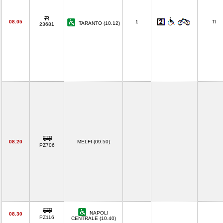
08.05
1
TI
TARANTO (10.12)
23681
08.20
MELFI (09.50)
PZ706
NAPOLI
08.30
PZ116
CENTRALE (10.40)