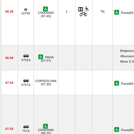
06.35
1
TN
CODOGNO
Pavia(06
10755
(07.40)
Belgioios
Albuzzan
PAVIA
06.56
2752A
(07.07)
Motta S.
CORTEOLONA
07.02
Pavia(06
(07.30)
2757A
07.03
CODOGNO
Pavia(06
757A
(08.20)