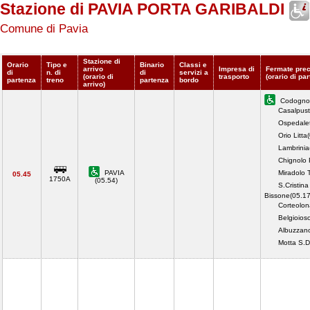
Stazione di PAVIA PORTA GARIBALDI
Comune di Pavia
Stazione di
Orario
Tipo e
Binario
Classi e
arrivo
Impresa di
Fermate prec
di
n. di
di
servizi a
(orario di
trasporto
(orario di pa
partenza
treno
partenza
bordo
arrivo)
Codogno(
Casalpust
Ospedalet
Orio Litta
Lambrinia
Chignolo 
PAVIA
Miradolo 
05.45
1750A
(05.54)
S.Cristina
Bissone(05.17
Corteolon
Belgioios
Albuzzan
Motta S.