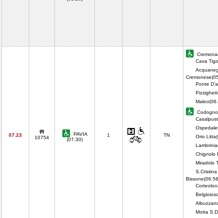
Cremona(
Cava Tigo
Acquaneg
Cremonese(05
Ponte D'a
Pizzighet
Maleo(06.
Codogno(
Casalpust
Ospedalet
PAVIA
07.23
1
TN
Orio Litta
10754
(07.30)
Lambrinia
Chignolo 
Miradolo 
S.Cristina
Bissone(06.56
Corteolon
Belgioios
Albuzzan
Motta S.