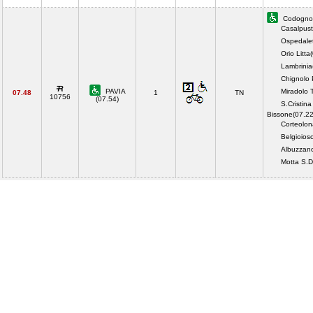
Codogno(
Casalpust
Ospedalet
Orio Litta
Lambrinia
Chignolo 
PAVIA
Miradolo 
07.48
1
TN
10756
(07.54)
S.Cristina
Bissone(07.22
Corteolon
Belgioios
Albuzzan
Motta S.