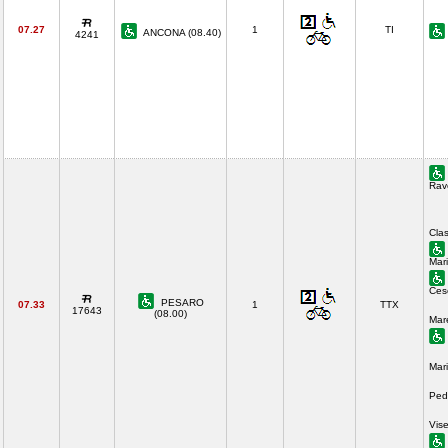
07.27
1
TI
ANCONA (08.40)
4241
Rav
Cla
Mari
Ces
PESARO
07.33
1
TTX
17643
(08.00)
Mar
Mar
Ped
Vis