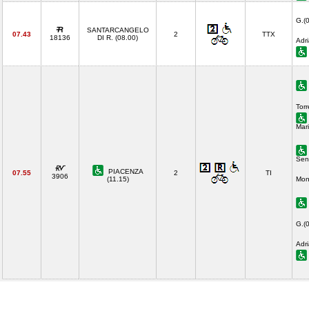
G.(
SANTARCANGELO
07.43
2
TTX
18136
DI R. (08.00)
Adri
Torr
Mari
Seni
PIACENZA
07.55
2
TI
3906
(11.15)
Mon
G.(
Adri