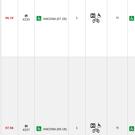
06.15
1
TI
ANCONA (07.28)
4233
07.06
1
TI
ANCONA (08.18)
4237