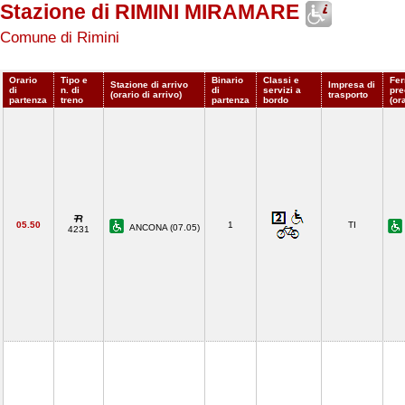
Stazione di RIMINI MIRAMARE
Comune di Rimini
Orario
Tipo e
Binario
Classi e
Fe
Stazione di arrivo
Impresa di
di
n. di
di
servizi a
pre
(orario di arrivo)
trasporto
partenza
treno
partenza
bordo
(or
05.50
1
TI
ANCONA (07.05)
4231