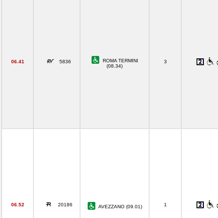
ROMA TERMINI
06.41
5836
3
(08.34)
06.52
20186
1
AVEZZANO (09.01)