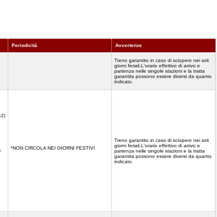
Periodicità
Avvertenze
Treno garantito in caso di sciopero nei soli
giorni feriali.L'orario effettivo di arrivo e
partenza nelle singole stazioni e la tratta
garantita possono essere diversi da quanto
indicato.
42)
Treno garantito in caso di sciopero nei soli
giorni feriali.L'orario effettivo di arrivo e
*NON CIRCOLA NEI GIORNI FESTIVI
)
partenza nelle singole stazioni e la tratta
garantita possono essere diversi da quanto
indicato.