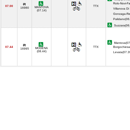
Rolo-Novi-Fa
07.00
TTX
MANTOVA
16980
Villanova Di
(07.14)
Gonzaga-Reg
Palidano(06
Suzzara(06
Mantova(07
07.44
TTX
Borgochiesa
MODENA
16995
(08.44)
Levata(07.