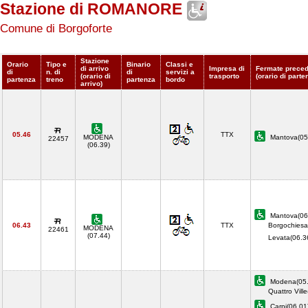
Stazione di ROMANORE
Comune di Borgoforte
Stazione
Orario
Tipo e
Binario
Classi e
di arrivo
Impresa di
Fermate preced
di
n. di
di
servizi a
(orario di
trasporto
(orario di parte
partenza
treno
partenza
bordo
arrivo)
05.46
TTX
MODENA
Mantova(0
22457
(06.39)
Mantova(06
06.43
TTX
Borgochiesa
MODENA
22461
(07.44)
Levata(06.
Modena(05.
Quattro Vill
Carpi(06.01