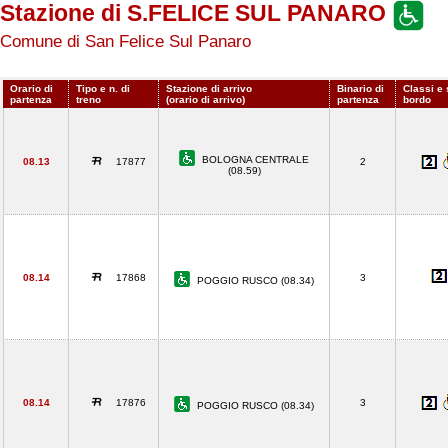
Stazione di S.FELICE SUL PANARO
Comune di San Felice Sul Panaro
Orario di
Tipo e n. di
Stazione di arrivo
Binario di
Classi e 
partenza
treno
(orario di arrivo)
partenza
bordo
BOLOGNA CENTRALE
08.13
17877
2
(08.59)
08.14
17868
3
POGGIO RUSCO (08.34)
08.14
17876
3
POGGIO RUSCO (08.34)