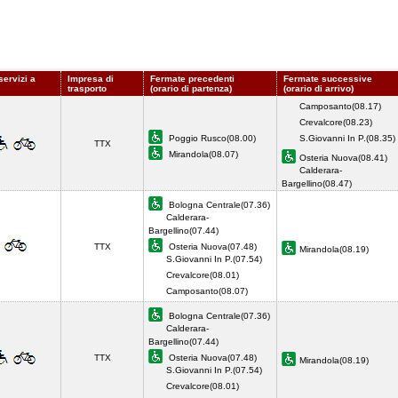
servizi a
Impresa di
Fermate precedenti
Fermate successive
trasporto
(orario di partenza)
(orario di arrivo)
Camposanto(08.17)
Crevalcore(08.23)
Poggio Rusco(08.00)
S.Giovanni In P.(08.35)
TTX
Mirandola(08.07)
Osteria Nuova(08.41)
Calderara-
Bargellino(08.47)
Bologna Centrale(07.36)
Calderara-
Bargellino(07.44)
TTX
Osteria Nuova(07.48)
Mirandola(08.19)
S.Giovanni In P.(07.54)
Crevalcore(08.01)
Camposanto(08.07)
Bologna Centrale(07.36)
Calderara-
Bargellino(07.44)
TTX
Osteria Nuova(07.48)
Mirandola(08.19)
S.Giovanni In P.(07.54)
Crevalcore(08.01)