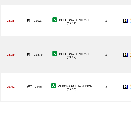
BOLOGNA CENTRALE
08.33
17927
2
(09.12)
BOLOGNA CENTRALE
08.39
17879
2
(09.27)
VERONA PORTA NUOVA
08.42
3466
3
(09.35)