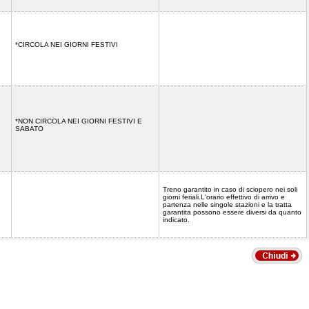
*CIRCOLA NEI GIORNI FESTIVI
*NON CIRCOLA NEI GIORNI FESTIVI E
SABATO
Treno garantito in caso di sciopero nei soli
giorni feriali.L'orario effettivo di arrivo e
partenza nelle singole stazioni e la tratta
garantita possono essere diversi da quanto
indicato.
6)