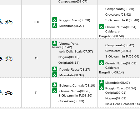
Camposanto(08.07)
Camposanto(08.36)
Crevalcore(08.42)
Poggio Rusco(08.20)
S.Giovanni In P.(08.48)
TTX
Mirandola(08.27)
Osteria Nuova(08.54)
Calderara-
Bargellino(08.59)
Verona Porta
Camposanto(08.42)
Nuova(07.42)
Crevalcore(08.51)
Isola Della Scala(07.57)
S.Giovanni In P.(09.04)
Nogara(08.10)
TI
Ostiglia(08.18)
Osteria Nuova(09.09)
Calderara-
Poggio Rusco(08.27)
Bargellino(09.14)
Mirandola(08.34)
Mirandola(08.47)
Bologna Centrale(08.10)
Poggio Rusco(08.54)
Osteria Nuova(08.20)
TI
Ostiglia(09.01)
S.Giovanni In P.(08.26)
Nogara(09.09)
Crevalcore(08.33)
Isola Della Scala(09.1