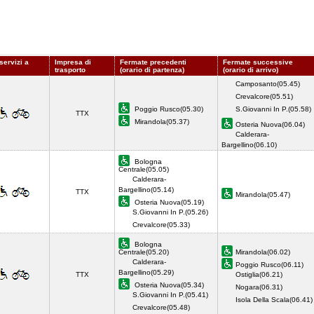
servizi a
Impresa di
Fermate precedenti
Fermate successive
trasporto
(orario di partenza)
(orario di arrivo)
Camposanto(05.45)
Crevalcore(05.51)
Poggio Rusco(05.30)
S.Giovanni In P.(05.58)
TTX
Mirandola(05.37)
Osteria Nuova(06.04)
Calderara-
Bargellino(06.10)
Bologna
Centrale(05.05)
Calderara-
Bargellino(05.14)
TTX
Mirandola(05.47)
Osteria Nuova(05.19)
S.Giovanni In P.(05.26)
Crevalcore(05.33)
Bologna
Centrale(05.20)
Mirandola(06.02)
Calderara-
Poggio Rusco(06.11)
Bargellino(05.29)
TTX
Ostiglia(06.21)
Osteria Nuova(05.34)
Nogara(06.31)
S.Giovanni In P.(05.41)
Isola Della Scala(06.41
Crevalcore(05.48)