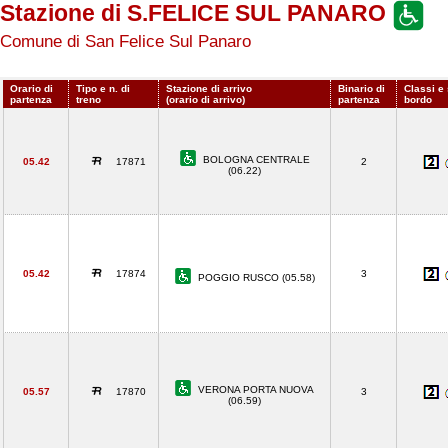
Stazione di S.FELICE SUL PANARO
Comune di San Felice Sul Panaro
Orario di
Tipo e n. di
Stazione di arrivo
Binario di
Classi e 
partenza
treno
(orario di arrivo)
partenza
bordo
BOLOGNA CENTRALE
05.42
17871
2
(06.22)
05.42
17874
3
POGGIO RUSCO (05.58)
VERONA PORTA NUOVA
05.57
17870
3
(06.59)