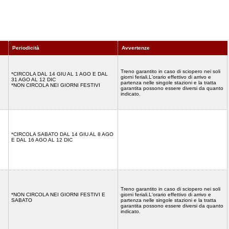
Periodicità
Avvertenze
Treno garantito in caso di sciopero nei soli
*CIRCOLA DAL 14 GIU AL 1 AGO E DAL
giorni feriali.L'orario effettivo di arrivo e
31 AGO AL 12 DIC
partenza nelle singole stazioni e la tratta
*NON CIRCOLA NEI GIORNI FESTIVI
garantita possono essere diversi da quanto
indicato.
*CIRCOLA SABATO DAL 14 GIU AL 8 AGO
E DAL 16 AGO AL 12 DIC
Treno garantito in caso di sciopero nei soli
*NON CIRCOLA NEI GIORNI FESTIVI E
giorni feriali.L'orario effettivo di arrivo e
SABATO
partenza nelle singole stazioni e la tratta
garantita possono essere diversi da quanto
indicato.
)