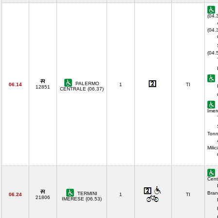
(04.
(04.
(04.
PALERMO
06.14
1
TI
12851
CENTRALE (06.37)
Imer
Tonn
Milic
Cent
Bran
TERMINI
06.24
1
TI
21806
IMERESE (06.53)