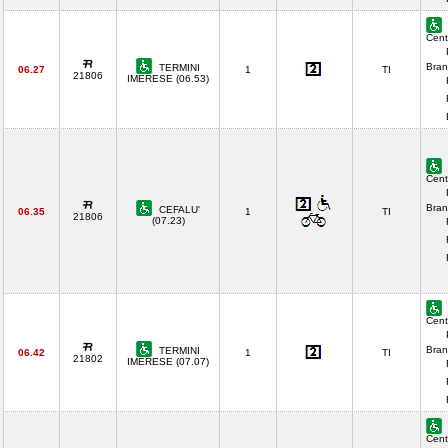
Cent
Bran
TERMINI
06.27
1
TI
21806
IMERESE (06.53)
Cent
Bran
CEFALU'
06.35
1
TI
21806
(07.23)
Cent
Bran
TERMINI
06.42
1
TI
21802
IMERESE (07.07)
Cent