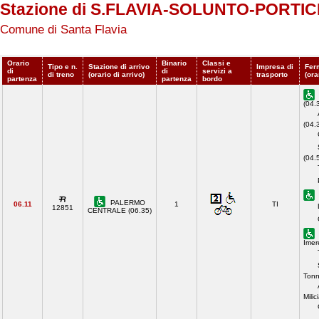
Stazione di S.FLAVIA-SOLUNTO-PORTI
Comune di Santa Flavia
Orario
Binario
Classi e
Tipo e n.
Stazione di arrivo
Impresa di
Fer
di
di
servizi a
di treno
(orario di arrivo)
trasporto
(ora
partenza
partenza
bordo
(04.
(04.
(04.
PALERMO
06.11
1
TI
12851
CENTRALE (06.35)
Imer
Tonn
Milic