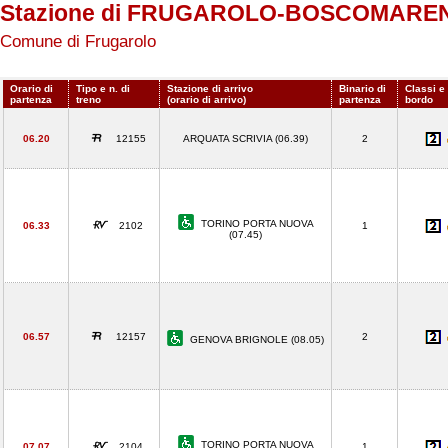
Stazione di FRUGAROLO-BOSCOMARE
Comune di Frugarolo
Orario di
Tipo e n. di
Stazione di arrivo
Binario di
Classi e 
partenza
treno
(orario di arrivo)
partenza
bordo
06.20
12155
ARQUATA SCRIVIA (06.39)
2
TORINO PORTA NUOVA
06.33
2102
1
(07.45)
06.57
12157
2
GENOVA BRIGNOLE (08.05)
TORINO PORTA NUOVA
07.07
2104
1