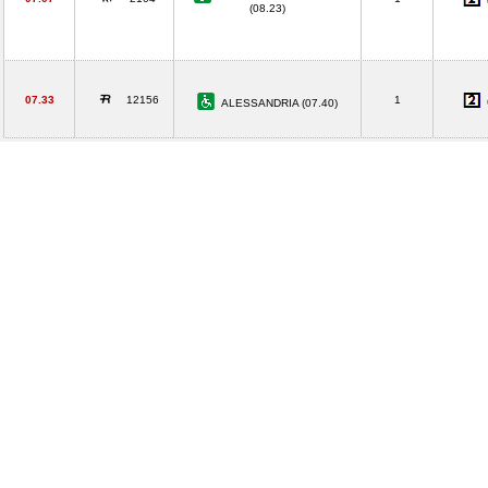
(08.23)
07.33
12156
1
ALESSANDRIA (07.40)