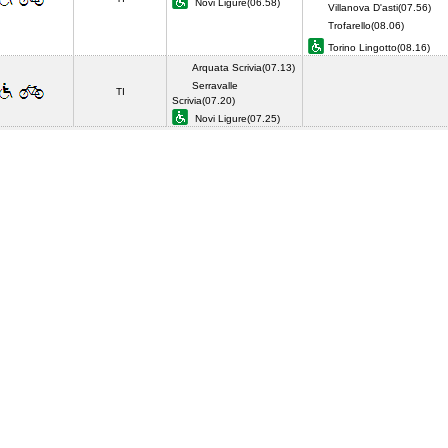
Novi Ligure(06.58)
Villanova D'asti(07.56)
Trofarello(08.06)
Torino Lingotto(08.16)
Arquata Scrivia(07.13)
Serravalle
TI
Scrivia(07.20)
Novi Ligure(07.25)