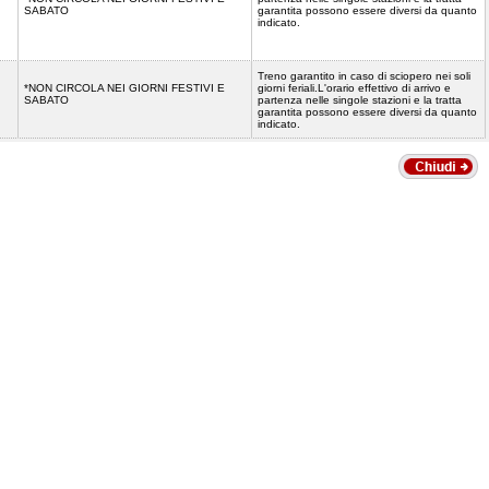
SABATO
garantita possono essere diversi da quanto
indicato.
Treno garantito in caso di sciopero nei soli
*NON CIRCOLA NEI GIORNI FESTIVI E
giorni feriali.L'orario effettivo di arrivo e
SABATO
partenza nelle singole stazioni e la tratta
garantita possono essere diversi da quanto
indicato.