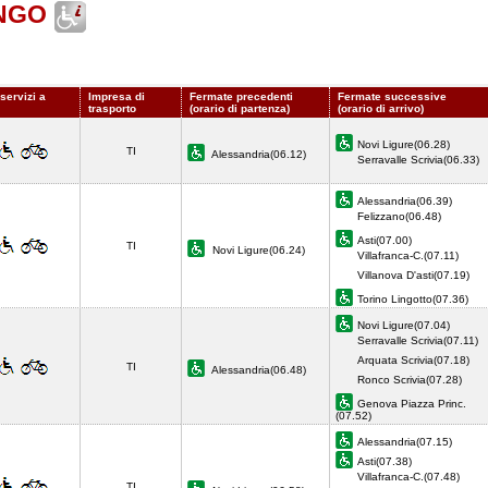
NGO
servizi a
Impresa di
Fermate precedenti
Fermate successive
trasporto
(orario di partenza)
(orario di arrivo)
Novi Ligure(06.28)
TI
Alessandria(06.12)
Serravalle Scrivia(06.33)
Alessandria(06.39)
Felizzano(06.48)
Asti(07.00)
TI
Novi Ligure(06.24)
Villafranca-C.(07.11)
Villanova D'asti(07.19)
Torino Lingotto(07.36)
Novi Ligure(07.04)
Serravalle Scrivia(07.11)
Arquata Scrivia(07.18)
TI
Alessandria(06.48)
Ronco Scrivia(07.28)
Genova Piazza Princ.
(07.52)
Alessandria(07.15)
Asti(07.38)
Villafranca-C.(07.48)
TI