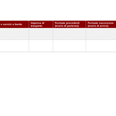
Impresa di
Fermate precedenti
Fermate successive
 e servizi a bordo
trasporto
(orario di partenza)
(orario di arrivo)