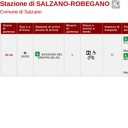
Stazione di SALZANO-ROBEGANO
Comune di Salzano
Orario
Binario
Classi e
Tipo e n.
Stazione di arrivo
Impresa di
Fe
di
di
servizi a
di treno
(orario di arrivo)
trasporto
(or
partenza
partenza
bordo
S.L
Mar
BASSANO DEL
05.56
1
TI
16292
GRAPPA (06.45)
Mes
Mar