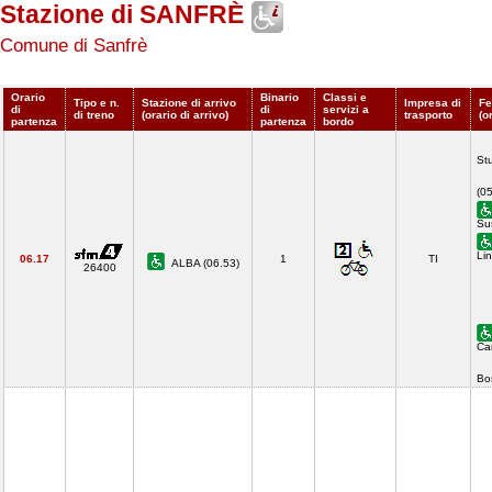
Stazione di SANFRÈ
Comune di Sanfrè
Orario
Binario
Classi e
Tipo e n.
Stazione di arrivo
Impresa di
Fe
di
di
servizi a
di treno
(orario di arrivo)
trasporto
(o
partenza
partenza
bordo
St
(0
Su
Li
06.17
1
TI
ALBA (06.53)
26400
Ca
Bo