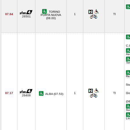
TORINO
07.04
1
TI
PORTA NUOVA
26501
(08.00)
C.
Ae
To
Re
St
07.17
1
TI
Gr
ALBA (07.53)
26406
(0
Su
Li