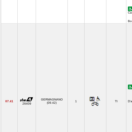
Ca
Bo
GERMAGNANO
07.41
1
TI
D'
(09.42)
26409