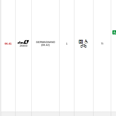
GERMAGNANO
06.41
1
TI
(08.42)
26403