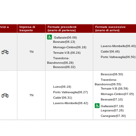
rvizi a
Impresa di
Fermate precedenti
Fermate successive
trasporto
(orario di partenza)
(orario di arrivo)
Gallarate(06.08)
Besnate(06.13)
Laveno-Mombello(06.40)
Mornago-Cimbro(06.18)
Calde'(06.46)
TN
Ternate-V.B.(06.24)
Porto Valtravaglia(06.50
Travedona-
Biandronno(06.28)
Besozzo(06.32)
Besozzo(06.50)
Travedona-
Biandronno(06.55)
Luino(06.19)
Ternate-V.B.(06.59)
Porto Valtravaglia(06.27)
Mornago-Cimbro(07.05)
TN
Calde'(06.31)
Besnate(07.10)
Laveno-Mombello(06.42)
Gallarate(07.18)
Legnano(07.26)
Canegrate(07.30)