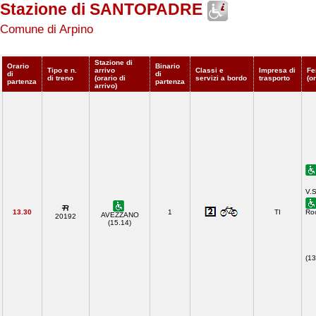
Stazione di SANTOPADRE
Comune di Arpino
Stazione di
Orario
Binario
Tipo e n.
arrivo
Classi e
Impresa di
Fe
di
di
di treno
(orario di
servizi a bordo
trasporto
(o
partenza
partenza
arrivo)
V.S
13.30
1
TI
Ro
AVEZZANO
20192
(15.14)
(1