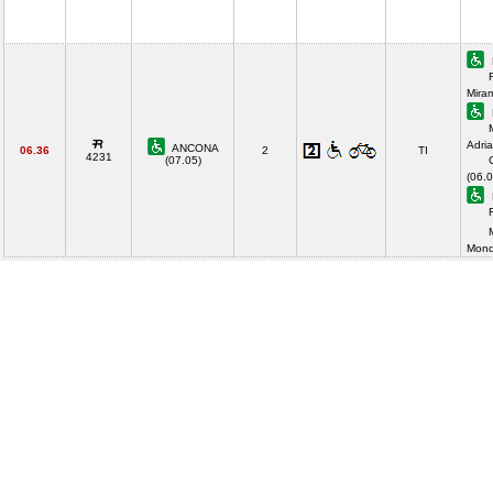
Mira
Adria
ANCONA
06.36
2
TI
4231
(07.05)
(06.0
Mond