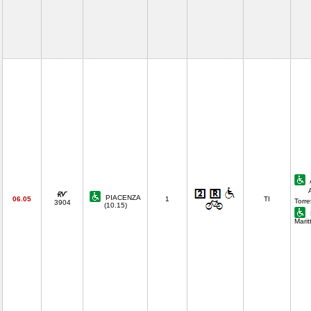
PIACENZA
06.05
1
TI
Torre
3904
(10.15)
Mari