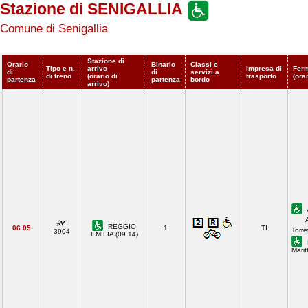
Stazione di SENIGALLIA
Comune di Senigallia
Stazione di
Orario
Binario
Classi e
Tipo e n.
arrivo
Impresa di
Ferm
di
di
servizi a
di treno
(orario di
trasporto
(ora
partenza
partenza
bordo
arrivo)
REGGIO
06.05
1
TI
Torre
3904
EMILIA (09.14)
Mari