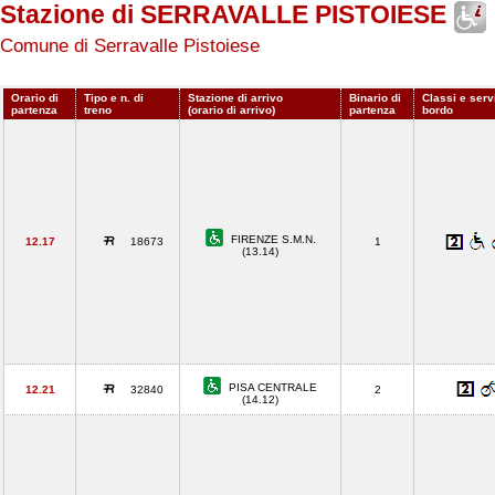
Stazione di SERRAVALLE PISTOIESE
Comune di Serravalle Pistoiese
Orario di
Tipo e n. di
Stazione di arrivo
Binario di
Classi e serv
partenza
treno
(orario di arrivo)
partenza
bordo
FIRENZE S.M.N.
12.17
18673
1
(13.14)
PISA CENTRALE
12.21
32840
2
(14.12)