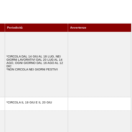
Periodicità
Avvertenze
*CIRCOLA DAL 14 GIU AL 18 LUG, NEI
GIORNI LAVORATIVI DAL 20 LUG AL 14
AGO, OGNI GIORNO DAL 16 AGO AL 12
DIC
*NON CIRCOLA NEI GIORNI FESTIVI
*CIRCOLA IL 19 GIU E IL 20 GIU