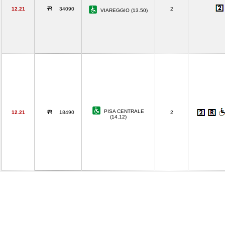
12.21
34090
2
VIAREGGIO (13.50)
PISA CENTRALE
12.21
18490
2
(14.12)