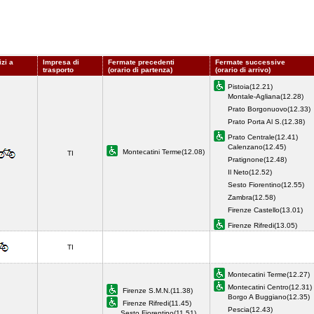
izi a
Impresa di
Fermate precedenti
Fermate successive
trasporto
(orario di partenza)
(orario di arrivo)
Pistoia(12.21)
Montale-Agliana(12.28)
Prato Borgonuovo(12.33)
Prato Porta Al S.(12.38)
Prato Centrale(12.41)
Calenzano(12.45)
Montecatini Terme(12.08)
TI
Pratignone(12.48)
Il Neto(12.52)
Sesto Fiorentino(12.55)
Zambra(12.58)
Firenze Castello(13.01)
Firenze Rifredi(13.05)
TI
Montecatini Terme(12.27)
Montecatini Centro(12.31)
Firenze S.M.N.(11.38)
Borgo A Buggiano(12.35)
Firenze Rifredi(11.45)
Pescia(12.43)
Sesto Fiorentino(11.51)