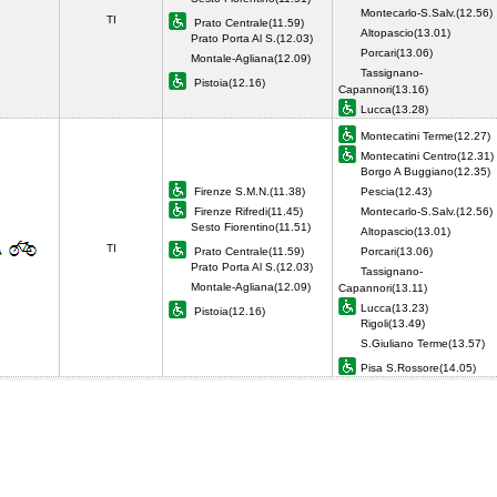
Montecarlo-S.Salv.(12.56)
TI
Prato Centrale(11.59)
Altopascio(13.01)
Prato Porta Al S.(12.03)
Porcari(13.06)
Montale-Agliana(12.09)
Tassignano-
Pistoia(12.16)
Capannori(13.16)
Lucca(13.28)
Montecatini Terme(12.27)
Montecatini Centro(12.31)
Borgo A Buggiano(12.35)
Firenze S.M.N.(11.38)
Pescia(12.43)
Firenze Rifredi(11.45)
Montecarlo-S.Salv.(12.56)
Sesto Fiorentino(11.51)
Altopascio(13.01)
TI
Prato Centrale(11.59)
Porcari(13.06)
Prato Porta Al S.(12.03)
Tassignano-
Montale-Agliana(12.09)
Capannori(13.11)
Lucca(13.23)
Pistoia(12.16)
Rigoli(13.49)
S.Giuliano Terme(13.57)
Pisa S.Rossore(14.05)